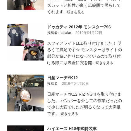
ズカットと相性が良く広範囲で照らして
くれます..
続きを見る
ドゥカティ 2012年 モンスター796
投稿者 maitake
2019年04月12日
スフィアライトLED取り付けました！ 明
るくて満足です☆ モンスターはライトの
部分が狭い作りになっているので取り付
ける際には裏蓋に穴を開..
続きを見る
日産マーチYK12
投稿者
2019年04月10日
日産マーチYK12 RIZINGⅡを取り付けま
した。 バンパーを外しての作業だったの
で少し大変でしたが明るくなって大満足
です。
続きを見る
ハイエース H18年式特装車