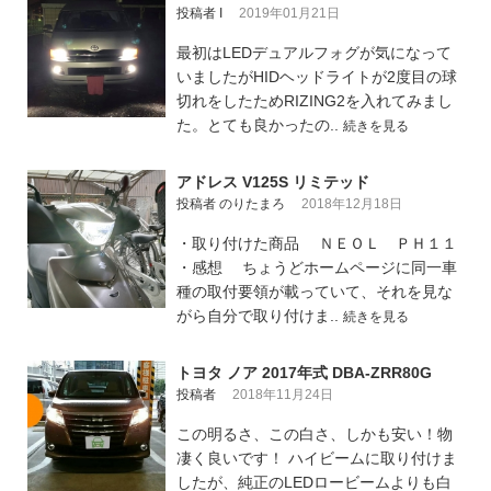
投稿者 I
2019年01月21日
最初はLEDデュアルフォグが気になって
いましたがHIDヘッドライトが2度目の球
切れをしたためRIZING2を入れてみまし
た。とても良かったの..
続きを見る
アドレス V125S リミテッド
投稿者 のりたまろ
2018年12月18日
・取り付けた商品 ＮＥＯＬ ＰＨ１１
・感想 ちょうどホームページに同一車
種の取付要領が載っていて、それを見な
がら自分で取り付けま..
続きを見る
トヨタ ノア 2017年式 DBA-ZRR80G
投稿者
2018年11月24日
この明るさ、この白さ、しかも安い！物
凄く良いです！ ハイビームに取り付けま
したが、純正のLEDロービームよりも白