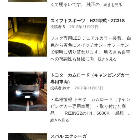
くて明るいです。 純正の..
続きを見る
スイフトスポーツ H22年式・ZC31S
投稿者 S
2018年11月07日
フォグ専用LED デュアルカラー装着。 白
色から黄色にスイッチオン→オフ→オン
で瞬時に切り替わります。 明るさも自車
への視認性も格段に向..
続きを見る
トヨタ カムロード（キャンピングカー
専用車両）
投稿者 鈴木
2018年11月06日
・車種情報 トヨタ カムロード（キャン
ピングカー専用車両） ・取り付けた商
品 RIZING2のH4、6000K ・感想 ..
続きを見る
スバル エクシーガ