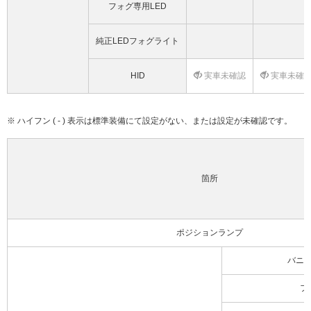
フォグ専用LED
純正LEDフォグライト
HID
実車未確認
実車未確
※ ハイフン ( - ) 表示は標準装備にて設定がない、または設定が未確認です。
箇所
ポジションランプ
バニ
フ