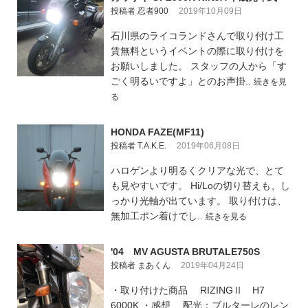
投稿者 忍者900
2019年10月09日
石川県のライコランドさんで取り付け工
賃無料というイベントの際に取り付けを
お願いしました。 スタッフの人から「す
ごく明るいですよ」とのお声掛..
続きを見
る
HONDA FAZE(MF11)
投稿者 T.A.K.E.
2019年06月08日
ハロゲンより明るくクリアな光で、とて
も見やすいです。 Hi/Loの切り替えも、し
っかり光軸が出ています。 取り付けは、
無加工ポン着けでし..
続きを見る
'04 MV AGUSTA BRUTALE750S
投稿者 まあくん
2019年04月24日
・取り付けた商品 RIZINGⅡ H7
6000K ・感想 配光：ブルターレのレン