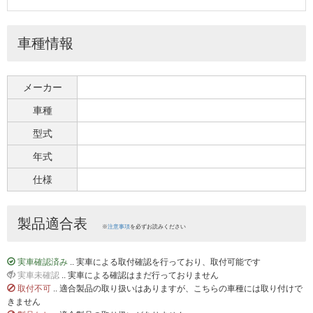
車種情報
メーカー
車種
型式
年式
仕様
製品適合表
※
注意事項
を必ずお読みください
実車確認済み
.. 実車による取付確認を行っており、取付可能です
実車未確認
.. 実車による確認はまだ行っておりません
取付不可
.. 適合製品の取り扱いはありますが、こちらの車種には取り付けで
きません