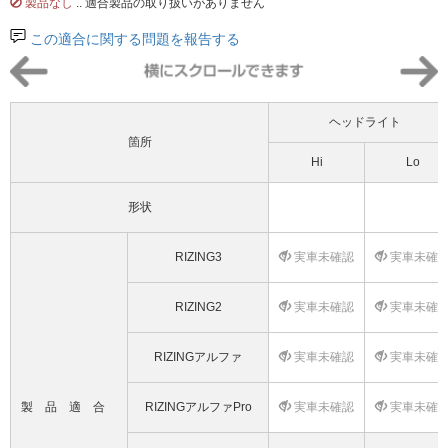
製品なし
.. 適合製品の取り扱いがありません
この適合に関する問題を報告する
ヘッドライト
箇所
Hi
Lo
形状
RIZING3
実車未確認
実車未確
RIZING2
実車未確認
実車未確
RIZINGアルファ
実車未確認
実車未確
製品適合
RIZINGアルファPro
実車未確認
実車未確