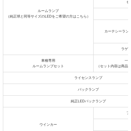
セ
ルームランプ
（純正球と同等サイズのLEDをご希望の方はこちら）
カーテシーラン
ラゲ
車種専用
一
ルームランプセット
（セット内容は商品
ライセンスランプ
バックランプ
純正LEDバックランプ
フ
ウインカー