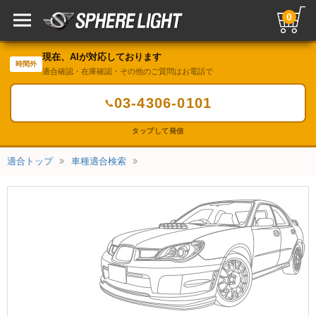
0
現在、AIが対応しております
時間外
適合確認・在庫確認・その他のご質問はお電話で
03-4306-0101
📞
タップして発信
適合トップ
車種適合検索