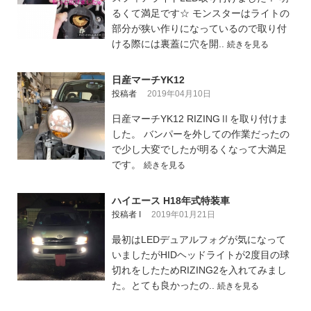
るくて満足です☆ モンスターはライトの
部分が狭い作りになっているので取り付
ける際には裏蓋に穴を開..
続きを見る
日産マーチYK12
投稿者
2019年04月10日
日産マーチYK12 RIZINGⅡを取り付けま
した。 バンパーを外しての作業だったの
で少し大変でしたが明るくなって大満足
です。
続きを見る
ハイエース H18年式特装車
投稿者 I
2019年01月21日
最初はLEDデュアルフォグが気になって
いましたがHIDヘッドライトが2度目の球
切れをしたためRIZING2を入れてみまし
た。とても良かったの..
続きを見る