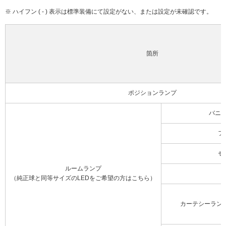
※ ハイフン ( - ) 表示は標準装備にて設定がない、または設定が未確認です。
箇所
ポジションランプ
バニ
フ
セ
ルームランプ
（純正球と同等サイズのLEDをご希望の方はこちら）
カーテシーラン