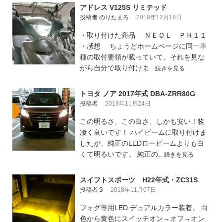
アドレス V125S リミテッド
投稿者 のりたまろ
2018年12月18日
・取り付けた商品 ＮＥＯＬ ＰＨ１１
・感想 ちょうどホームページに同一車
種の取付要領が載っていて、それを見な
がら自分で取り付けま..
続きを見る
トヨタ ノア 2017年式 DBA-ZRR80G
投稿者
2018年11月24日
この明るさ、この白さ、しかも安い！物
凄く良いです！ ハイビームに取り付けま
したが、純正のLEDロービームよりも白
くて明るいです。 純正の..
続きを見る
スイフトスポーツ H22年式・ZC31S
投稿者 S
2018年11月07日
フォグ専用LED デュアルカラー装着。 白
色から黄色にスイッチオン→オフ→オン