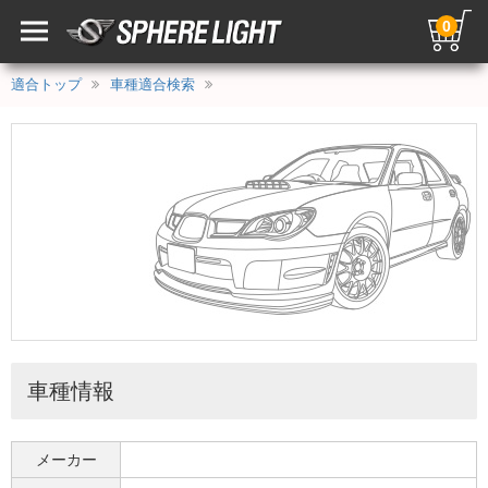
0
適合トップ
車種適合検索
車種情報
メーカー