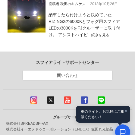
投稿者 秋田のキムケン
2018年10月26日
納車したら付けようと決めていた
RIZING2の6000Kとフォグ用スフィア
LEDの3000KをFJクルーザーに取り付
け。 アシストハイビ..
続きを見る
スフィアライトサポートセンター
問い合わせ
×
車のライト、お気軽にご相
談ください！
グループサービス
株式会社SPREAD
SP-FAX
株式会社イーエヌドゥコーポレーション（ENDOX）
飯田丸光部品