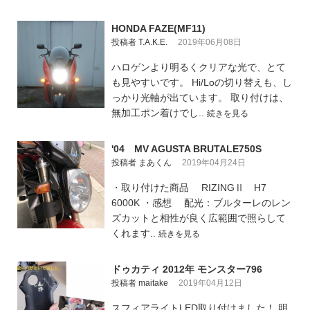
HONDA FAZE(MF11)
投稿者 T.A.K.E.
2019年06月08日
ハロゲンより明るくクリアな光で、とて
も見やすいです。 Hi/Loの切り替えも、し
っかり光軸が出ています。 取り付けは、
無加工ポン着けでし..
続きを見る
'04 MV AGUSTA BRUTALE750S
投稿者 まあくん
2019年04月24日
・取り付けた商品 RIZINGⅡ H7
6000K ・感想 配光：ブルターレのレン
ズカットと相性が良く広範囲で照らして
くれます..
続きを見る
ドゥカティ 2012年 モンスター796
投稿者 maitake
2019年04月12日
スフィアライトLED取り付けました！ 明