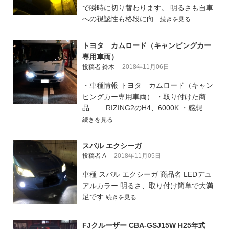
で瞬時に切り替わります。 明るさも自車
への視認性も格段に向..
続きを見る
トヨタ カムロード（キャンピングカー
専用車両）
投稿者 鈴木
2018年11月06日
・車種情報 トヨタ カムロード（キャン
ピングカー専用車両） ・取り付けた商
品 RIZING2のH4、6000K ・感想 ..
続きを見る
スバル エクシーガ
投稿者 A
2018年11月05日
車種 スバル エクシーガ 商品名 LEDデュ
アルカラー 明るさ、取り付け簡単で大満
足です
続きを見る
FJクルーザー CBA-GSJ15W H25年式