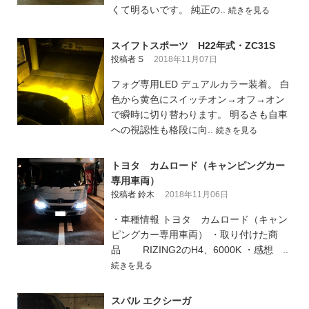
くて明るいです。 純正の..
続きを見る
スイフトスポーツ H22年式・ZC31S
投稿者 S
2018年11月07日
フォグ専用LED デュアルカラー装着。 白
色から黄色にスイッチオン→オフ→オン
で瞬時に切り替わります。 明るさも自車
への視認性も格段に向..
続きを見る
トヨタ カムロード（キャンピングカー
専用車両）
投稿者 鈴木
2018年11月06日
・車種情報 トヨタ カムロード（キャン
ピングカー専用車両） ・取り付けた商
品 RIZING2のH4、6000K ・感想 ..
続きを見る
スバル エクシーガ