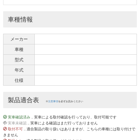
車種情報
メーカー
車種
型式
年式
仕様
製品適合表
※
注意事項
を必ずお読みください
実車確認済み
.. 実車による取付確認を行っており、取付可能です
実車未確認
.. 実車による確認はまだ行っておりません
取付不可
.. 適合製品の取り扱いはありますが、こちらの車種には取り付けで
きません