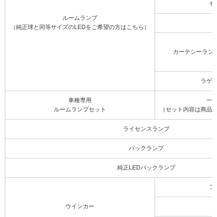
セ
ルームランプ
（純正球と同等サイズのLEDをご希望の方はこちら）
カーテシーラン
ラゲ
車種専用
一
ルームランプセット
（セット内容は商品
ライセンスランプ
バックランプ
純正LEDバックランプ
フ
ウインカー