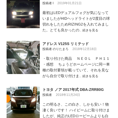
投稿者 I
2019年01月21日
最初はLEDデュアルフォグが気になって
いましたがHIDヘッドライトが2度目の球
切れをしたためRIZING2を入れてみまし
た。とても良かったの..
続きを見る
アドレス V125S リミテッド
投稿者 のりたまろ
2018年12月18日
・取り付けた商品 ＮＥＯＬ ＰＨ１１
・感想 ちょうどホームページに同一車
種の取付要領が載っていて、それを見な
がら自分で取り付けま..
続きを見る
トヨタ ノア 2017年式 DBA-ZRR80G
投稿者
2018年11月24日
この明るさ、この白さ、しかも安い！物
凄く良いです！ ハイビームに取り付けま
したが、純正のLEDロービームよりも白