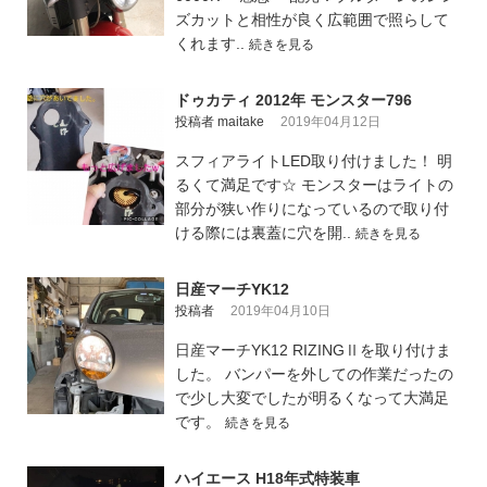
ズカットと相性が良く広範囲で照らして
くれます..
続きを見る
ドゥカティ 2012年 モンスター796
投稿者 maitake
2019年04月12日
スフィアライトLED取り付けました！ 明
るくて満足です☆ モンスターはライトの
部分が狭い作りになっているので取り付
ける際には裏蓋に穴を開..
続きを見る
日産マーチYK12
投稿者
2019年04月10日
日産マーチYK12 RIZINGⅡを取り付けま
した。 バンパーを外しての作業だったの
で少し大変でしたが明るくなって大満足
です。
続きを見る
ハイエース H18年式特装車