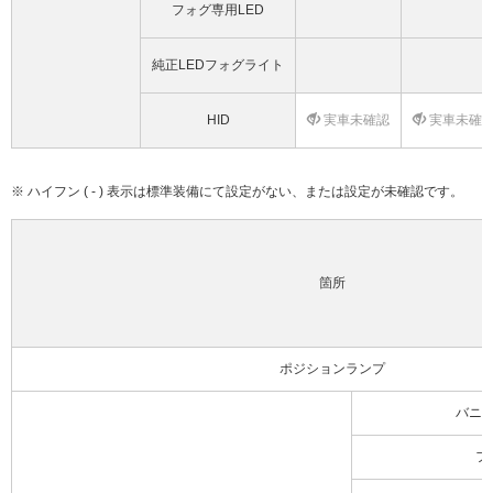
フォグ専用LED
純正LEDフォグライト
HID
実車未確認
実車未確
※ ハイフン ( - ) 表示は標準装備にて設定がない、または設定が未確認です。
箇所
ポジションランプ
バニ
フ