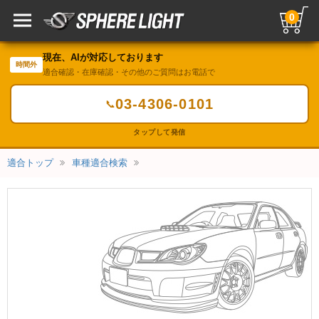
0
現在、AIが対応しております
時間外
適合確認・在庫確認・その他のご質問はお電話で
03-4306-0101
📞
タップして発信
適合トップ
車種適合検索