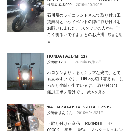
投稿者 忍者900
2019年10月09日
石川県のライコランドさんで取り付け工
賃無料というイベントの際に取り付けを
お願いしました。 スタッフの人から「す
ごく明るいですよ」とのお声掛..
続きを見
る
HONDA FAZE(MF11)
投稿者 T.A.K.E.
2019年06月08日
ハロゲンより明るくクリアな光で、とて
も見やすいです。 Hi/Loの切り替えも、し
っかり光軸が出ています。 取り付けは、
無加工ポン着けでし..
続きを見る
'04 MV AGUSTA BRUTALE750S
投稿者 まあくん
2019年04月24日
・取り付けた商品 RIZINGⅡ H7
6000K ・感想 配光：ブルターレのレン