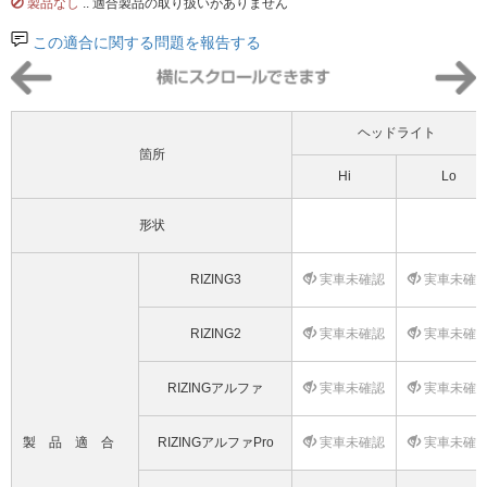
製品なし
.. 適合製品の取り扱いがありません
この適合に関する問題を報告する
ヘッドライト
箇所
Hi
Lo
形状
RIZING3
実車未確認
実車未確
RIZING2
実車未確認
実車未確
RIZINGアルファ
実車未確認
実車未確
製品適合
RIZINGアルファPro
実車未確認
実車未確