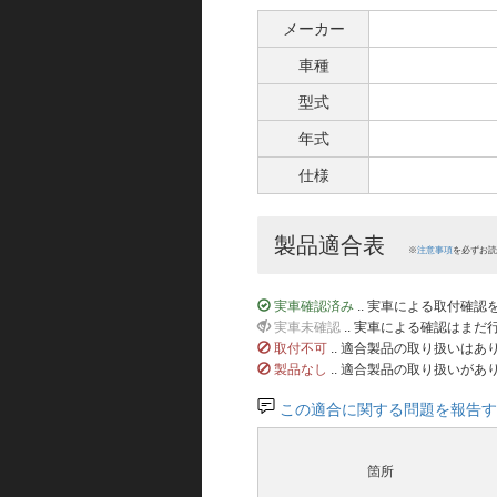
メーカー
車種
型式
年式
仕様
製品適合表
※
注意事項
を必ずお読
実車確認済み
.. 実車による取付確
実車未確認
.. 実車による確認はま
取付不可
.. 適合製品の取り扱いは
製品なし
.. 適合製品の取り扱いがあ
この適合に関する問題を報告す
箇所