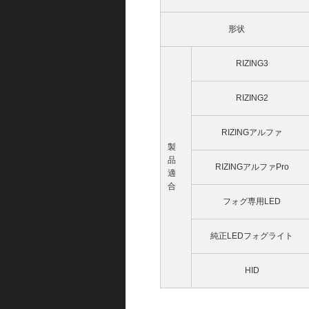
形状
RIZING3
RIZING2
RIZINGアルファ
製
品
RIZINGアルファPro
適
合
フォグ専用LED
純正LEDフォグライト
HID