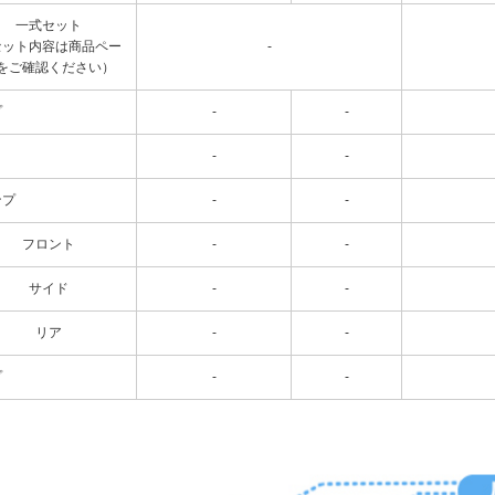
一式セット
セット内容は商品ペー
-
をご確認ください）
プ
-
-
-
-
ンプ
-
-
フロント
-
-
サイド
-
-
リア
-
-
プ
-
-