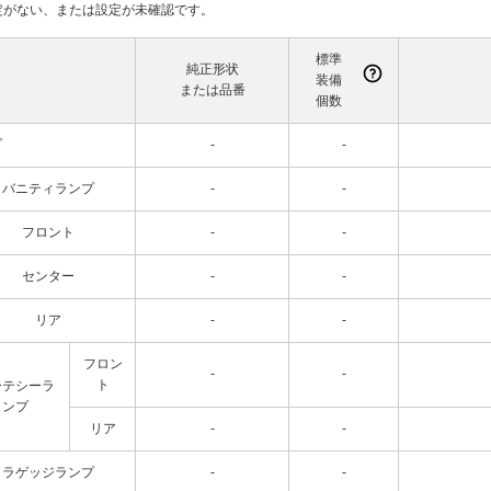
て設定がない、または設定が未確認です。
標準
純正形状
装備
または品番
個数
プ
-
-
バニティランプ
-
-
フロント
-
-
センター
-
-
リア
-
-
フロン
-
-
ト
ーテシーラ
ンプ
リア
-
-
ラゲッジランプ
-
-