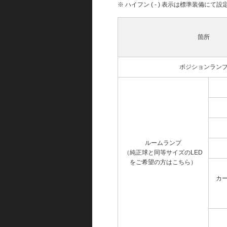
※ ハイフン ( - ) 表示は標準装備に
箇所
ポジションラン
ルームランプ
（純正球と同等サイズのLED
をご希望の方はこちら）
カ