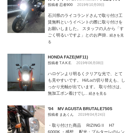
投稿者 忍者900
2019年10月09日
石川県のライコランドさんで取り付け工
賃無料というイベントの際に取り付けを
お願いしました。 スタッフの人から「す
ごく明るいですよ」とのお声掛..
続きを見
る
HONDA FAZE(MF11)
投稿者 T.A.K.E.
2019年06月08日
ハロゲンより明るくクリアな光で、とて
も見やすいです。 Hi/Loの切り替えも、し
っかり光軸が出ています。 取り付けは、
無加工ポン着けでし..
続きを見る
'04 MV AGUSTA BRUTALE750S
投稿者 まあくん
2019年04月24日
・取り付けた商品 RIZINGⅡ H7
6000K ・感想 配光：ブルターレのレン