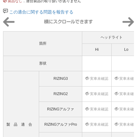
製品なし
.. 適合製品の取り扱いがありません
この適合に関する問題を報告する
ヘッドライト
箇所
Hi
Lo
形状
RIZING3
実車未確認
実車未確
RIZING2
実車未確認
実車未確
RIZINGアルファ
実車未確認
実車未確
製品適合
RIZINGアルファPro
実車未確認
実車未確