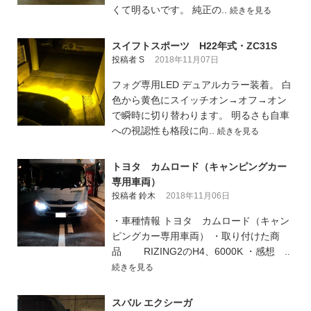
くて明るいです。 純正の..
続きを見る
スイフトスポーツ H22年式・ZC31S
投稿者 S
2018年11月07日
フォグ専用LED デュアルカラー装着。 白
色から黄色にスイッチオン→オフ→オン
で瞬時に切り替わります。 明るさも自車
への視認性も格段に向..
続きを見る
トヨタ カムロード（キャンピングカー
専用車両）
投稿者 鈴木
2018年11月06日
・車種情報 トヨタ カムロード（キャン
ピングカー専用車両） ・取り付けた商
品 RIZING2のH4、6000K ・感想 ..
続きを見る
スバル エクシーガ