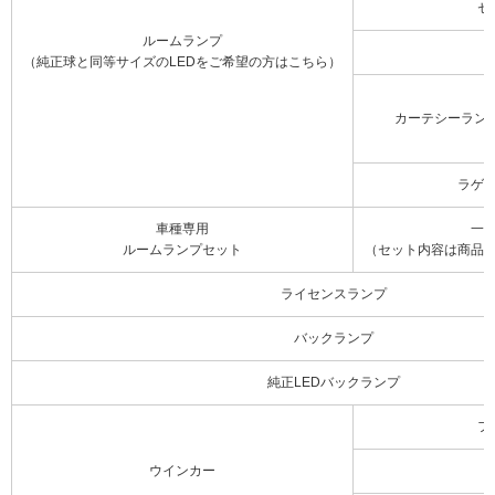
セ
ルームランプ
（純正球と同等サイズのLEDをご希望の方はこちら）
カーテシーラン
ラゲ
車種専用
一
ルームランプセット
（セット内容は商品
ライセンスランプ
バックランプ
純正LEDバックランプ
フ
ウインカー