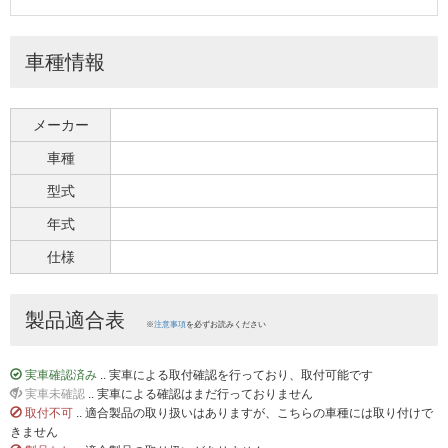
車種情報
メーカー
車種
型式
年式
仕様
製品適合表
※
注意事項
を必ずお読みください
実車確認済み
.. 実車による取付確認を行っており、取付可能です
実車未確認
.. 実車による確認はまだ行っておりません
取付不可
.. 適合製品の取り扱いはありますが、こちらの車種には取り付けで
きません