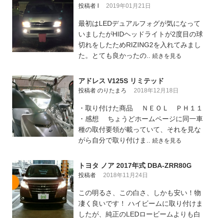
投稿者 I
2019年01月21日
最初はLEDデュアルフォグが気になって
いましたがHIDヘッドライトが2度目の球
切れをしたためRIZING2を入れてみまし
た。とても良かったの..
続きを見る
アドレス V125S リミテッド
投稿者 のりたまろ
2018年12月18日
・取り付けた商品 ＮＥＯＬ ＰＨ１１
・感想 ちょうどホームページに同一車
種の取付要領が載っていて、それを見な
がら自分で取り付けま..
続きを見る
トヨタ ノア 2017年式 DBA-ZRR80G
投稿者
2018年11月24日
この明るさ、この白さ、しかも安い！物
凄く良いです！ ハイビームに取り付けま
したが、純正のLEDロービームよりも白