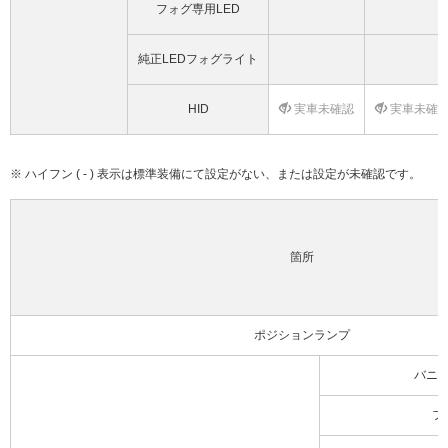
フォグ専用LED
純正LEDフォグライト
HID
実車未確認
実車未確
※ ハイフン ( - ) 表示は標準装備にて設定がない、または設定が未確認です。
箇所
ポジションランプ
バニ
フ