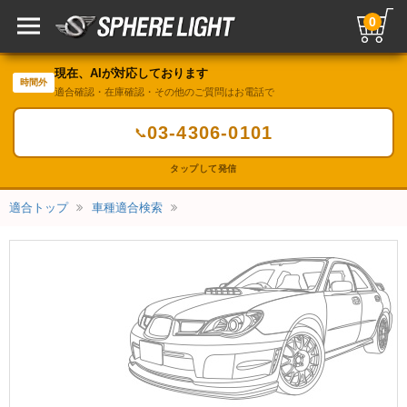
0
現在、AIが対応しております
時間外
適合確認・在庫確認・その他のご質問はお電話で
03-4306-0101
📞
タップして発信
適合トップ
車種適合検索