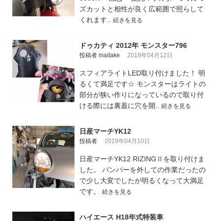
ズカットと相性が良く広範囲で照らして
くれます..
続きを見る
ドゥカティ 2012年 モンスター796
投稿者 maitake
2019年04月12日
スフィアライトLED取り付けました！ 明
るくて満足です☆ モンスターはライトの
部分が狭い作りになっているので取り付
ける際には裏蓋に穴を開..
続きを見る
日産マーチYK12
投稿者
2019年04月10日
日産マーチYK12 RIZINGⅡを取り付けま
した。 バンパーを外しての作業だったの
で少し大変でしたが明るくなって大満足
です。
続きを見る
ハイエース H18年式特装車