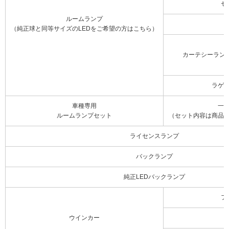
セ
ルームランプ
（純正球と同等サイズのLEDをご希望の方はこちら）
カーテシーラン
ラゲ
車種専用
一
ルームランプセット
（セット内容は商品
ライセンスランプ
バックランプ
純正LEDバックランプ
フ
ウインカー