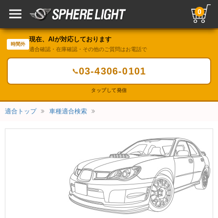
0
現在、AIが対応しております
時間外
適合確認・在庫確認・その他のご質問はお電話で
03-4306-0101
📞
タップして発信
適合トップ
車種適合検索