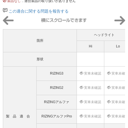
製品なし
.. 適合製品の取り扱いがありません
この適合に関する問題を報告する
ヘッドライト
箇所
Hi
Lo
形状
RIZING3
実車未確認
実車未確
RIZING2
実車未確認
実車未確
RIZINGアルファ
実車未確認
実車未確
製品適合
RIZINGアルファPro
実車未確認
実車未確