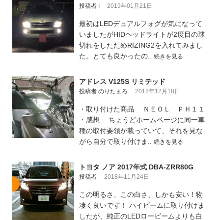
投稿者 I
2019年01月21日
最初はLEDデュアルフォグが気になって
いましたがHIDヘッドライトが2度目の球
切れをしたためRIZING2を入れてみまし
た。とても良かったの..
続きを見る
アドレス V125S リミテッド
投稿者 のりたまろ
2018年12月18日
・取り付けた商品 ＮＥＯＬ ＰＨ１１
・感想 ちょうどホームページに同一車
種の取付要領が載っていて、それを見な
がら自分で取り付けま..
続きを見る
トヨタ ノア 2017年式 DBA-ZRR80G
投稿者
2018年11月24日
この明るさ、この白さ、しかも安い！物
凄く良いです！ ハイビームに取り付けま
したが、純正のLEDロービームよりも白