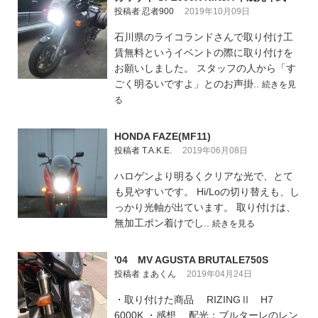
投稿者 忍者900
2019年10月09日
石川県のライコランドさんで取り付け工
賃無料というイベントの際に取り付けを
お願いしました。 スタッフの人から「す
ごく明るいですよ」とのお声掛..
続きを見
る
HONDA FAZE(MF11)
投稿者 T.A.K.E.
2019年06月08日
ハロゲンより明るくクリアな光で、とて
も見やすいです。 Hi/Loの切り替えも、し
っかり光軸が出ています。 取り付けは、
無加工ポン着けでし..
続きを見る
'04 MV AGUSTA BRUTALE750S
投稿者 まあくん
2019年04月24日
・取り付けた商品 RIZINGⅡ H7
6000K ・感想 配光：ブルターレのレン