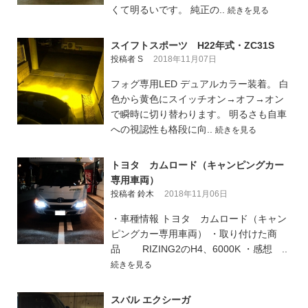
くて明るいです。 純正の..
続きを見る
スイフトスポーツ H22年式・ZC31S
投稿者 S
2018年11月07日
フォグ専用LED デュアルカラー装着。 白
色から黄色にスイッチオン→オフ→オン
で瞬時に切り替わります。 明るさも自車
への視認性も格段に向..
続きを見る
トヨタ カムロード（キャンピングカー
専用車両）
投稿者 鈴木
2018年11月06日
・車種情報 トヨタ カムロード（キャン
ピングカー専用車両） ・取り付けた商
品 RIZING2のH4、6000K ・感想 ..
続きを見る
スバル エクシーガ