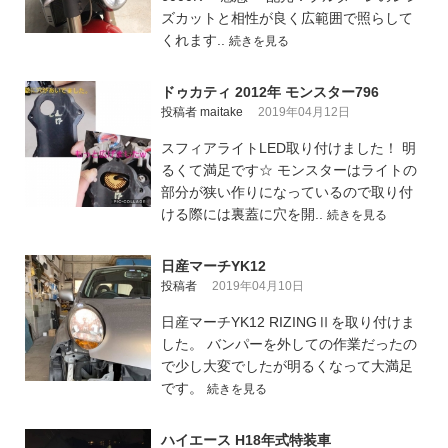
ズカットと相性が良く広範囲で照らして
くれます..
続きを見る
ドゥカティ 2012年 モンスター796
投稿者 maitake
2019年04月12日
スフィアライトLED取り付けました！ 明
るくて満足です☆ モンスターはライトの
部分が狭い作りになっているので取り付
ける際には裏蓋に穴を開..
続きを見る
日産マーチYK12
投稿者
2019年04月10日
日産マーチYK12 RIZINGⅡを取り付けま
した。 バンパーを外しての作業だったの
で少し大変でしたが明るくなって大満足
です。
続きを見る
ハイエース H18年式特装車