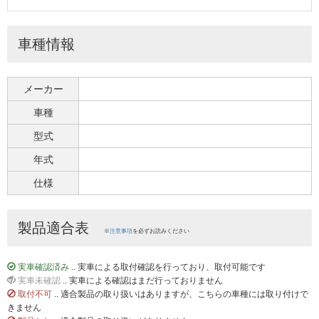
車種情報
メーカー
車種
型式
年式
仕様
製品適合表
※
注意事項
を必ずお読みください
実車確認済み
.. 実車による取付確認を行っており、取付可能です
実車未確認
.. 実車による確認はまだ行っておりません
取付不可
.. 適合製品の取り扱いはありますが、こちらの車種には取り付けで
きません