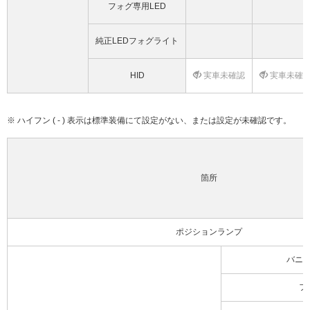
フォグ専用LED
純正LEDフォグライト
HID
実車未確認
実車未確
※ ハイフン ( - ) 表示は標準装備にて設定がない、または設定が未確認です。
箇所
ポジションランプ
バニ
フ