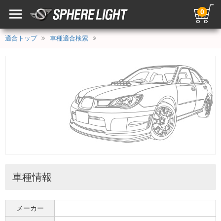
0
適合トップ
車種適合検索
車種情報
メーカー