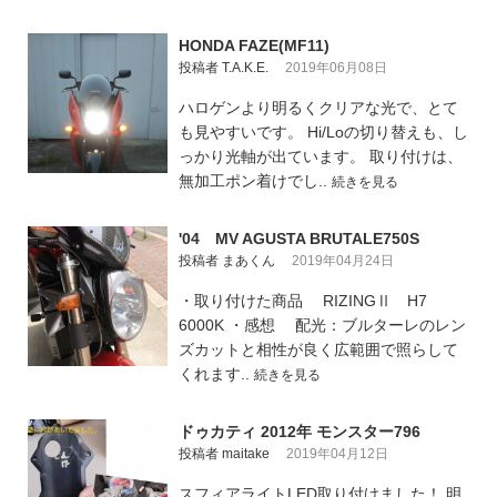
HONDA FAZE(MF11)
投稿者 T.A.K.E.
2019年06月08日
ハロゲンより明るくクリアな光で、とて
も見やすいです。 Hi/Loの切り替えも、し
っかり光軸が出ています。 取り付けは、
無加工ポン着けでし..
続きを見る
'04 MV AGUSTA BRUTALE750S
投稿者 まあくん
2019年04月24日
・取り付けた商品 RIZINGⅡ H7
6000K ・感想 配光：ブルターレのレン
ズカットと相性が良く広範囲で照らして
くれます..
続きを見る
ドゥカティ 2012年 モンスター796
投稿者 maitake
2019年04月12日
スフィアライトLED取り付けました！ 明