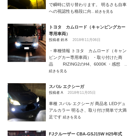
で瞬時に切り替わります。 明るさも自車
への視認性も格段に向..
続きを見る
トヨタ カムロード（キャンピングカー
専用車両）
投稿者 鈴木
2018年11月06日
・車種情報 トヨタ カムロード（キャン
ピングカー専用車両） ・取り付けた商
品 RIZING2のH4、6000K ・感想 ..
続きを見る
スバル エクシーガ
投稿者 A
2018年11月05日
車種 スバル エクシーガ 商品名 LEDデュ
アルカラー 明るさ、取り付け簡単で大満
足です
続きを見る
FJクルーザー CBA-GSJ15W H25年式