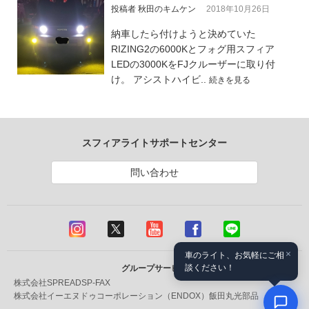
投稿者 秋田のキムケン
2018年10月26日
納車したら付けようと決めていた
RIZING2の6000Kとフォグ用スフィア
LEDの3000KをFJクルーザーに取り付
け。 アシストハイビ..
続きを見る
スフィアライトサポートセンター
問い合わせ
×
車のライト、お気軽にご相
談ください！
グループサービス
株式会社SPREAD
SP-FAX
株式会社イーエヌドゥコーポレーション（ENDOX）
飯田丸光部品