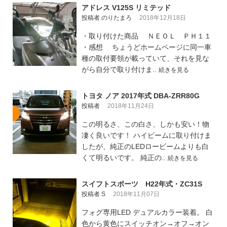
アドレス V125S リミテッド
投稿者 のりたまろ
2018年12月18日
・取り付けた商品 ＮＥＯＬ ＰＨ１１
・感想 ちょうどホームページに同一車
種の取付要領が載っていて、それを見な
がら自分で取り付けま..
続きを見る
トヨタ ノア 2017年式 DBA-ZRR80G
投稿者
2018年11月24日
この明るさ、この白さ、しかも安い！物
凄く良いです！ ハイビームに取り付けま
したが、純正のLEDロービームよりも白
くて明るいです。 純正の..
続きを見る
スイフトスポーツ H22年式・ZC31S
投稿者 S
2018年11月07日
フォグ専用LED デュアルカラー装着。 白
色から黄色にスイッチオン→オフ→オン