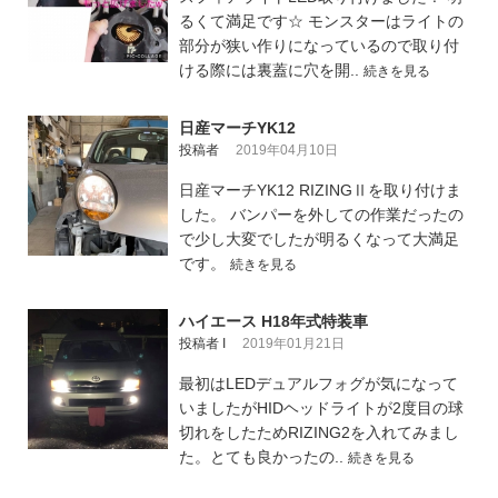
るくて満足です☆ モンスターはライトの
部分が狭い作りになっているので取り付
ける際には裏蓋に穴を開..
続きを見る
日産マーチYK12
投稿者
2019年04月10日
日産マーチYK12 RIZINGⅡを取り付けま
した。 バンパーを外しての作業だったの
で少し大変でしたが明るくなって大満足
です。
続きを見る
ハイエース H18年式特装車
投稿者 I
2019年01月21日
最初はLEDデュアルフォグが気になって
いましたがHIDヘッドライトが2度目の球
切れをしたためRIZING2を入れてみまし
た。とても良かったの..
続きを見る