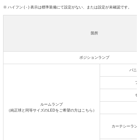
※ ハイフン ( - ) 表示は標準装備にて設定がない、または設定が未確認です。
箇所
ポジションランプ
バニ
フ
セ
ルームランプ
（純正球と同等サイズのLEDをご希望の方はこちら）
カーテシーラン