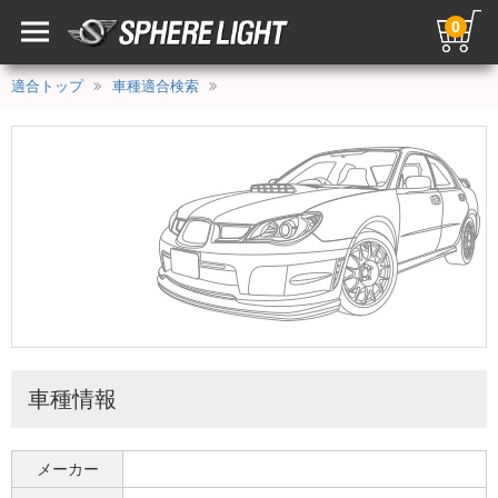
0
適合トップ
車種適合検索
車種情報
メーカー