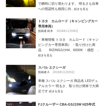
で瞬時に切り替わります。 明るさも自車
への視認性も格段に向..
続きを見る
トヨタ カムロード（キャンピングカー
専用車両）
投稿者 鈴木
2018年11月06日
・車種情報 トヨタ カムロード（キャン
ピングカー専用車両） ・取り付けた商
品 RIZING2のH4、6000K ・感想 ..
続きを見る
スバル エクシーガ
投稿者 A
2018年11月05日
車種 スバル エクシーガ 商品名 LEDデュ
アルカラー 明るさ、取り付け簡単で大満
足です
続きを見る
FJクルーザー CBA-GSJ15W H25年式