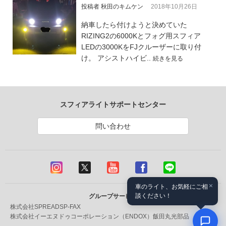
投稿者 秋田のキムケン
2018年10月26日
納車したら付けようと決めていた
RIZING2の6000Kとフォグ用スフィア
LEDの3000KをFJクルーザーに取り付
け。 アシストハイビ..
続きを見る
スフィアライトサポートセンター
問い合わせ
×
車のライト、お気軽にご相
談ください！
グループサービス
株式会社SPREAD
SP-FAX
株式会社イーエヌドゥコーポレーション（ENDOX）
飯田丸光部品