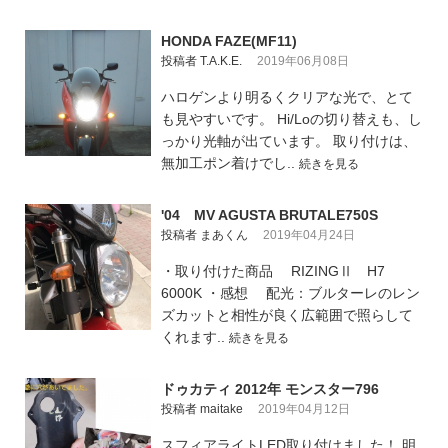
HONDA FAZE(MF11)
投稿者 T.A.K.E.
2019年06月08日
ハロゲンより明るくクリアな光で、とて
も見やすいです。 Hi/Loの切り替えも、し
っかり光軸が出ています。 取り付けは、
無加工ポン着けでし..
続きを見る
'04 MV AGUSTA BRUTALE750S
投稿者 まあくん
2019年04月24日
・取り付けた商品 RIZINGⅡ H7
6000K ・感想 配光：ブルターレのレン
ズカットと相性が良く広範囲で照らして
くれます..
続きを見る
ドゥカティ 2012年 モンスター796
投稿者 maitake
2019年04月12日
スフィアライトLED取り付けました！ 明