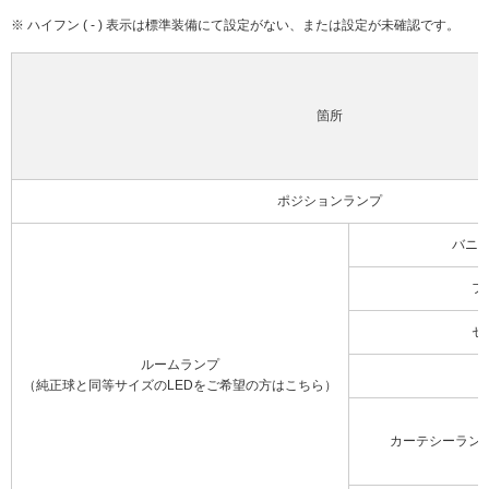
※ ハイフン ( - ) 表示は標準装備にて設定がない、または設定が未確認です。
箇所
ポジションランプ
バニ
フ
セ
ルームランプ
（純正球と同等サイズのLEDをご希望の方はこちら）
カーテシーラン