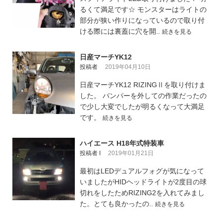
るくて満足です☆ モンスターはライトの
部分が狭い作りになっているので取り付
ける際には裏蓋に穴を開..
続きを見る
日産マーチYK12
投稿者
2019年04月10日
日産マーチYK12 RIZINGⅡを取り付けま
した。 バンパーを外しての作業だったの
で少し大変でしたが明るくなって大満足
です。
続きを見る
ハイエース H18年式特装車
投稿者 I
2019年01月21日
最初はLEDデュアルフォグが気になって
いましたがHIDヘッドライトが2度目の球
切れをしたためRIZING2を入れてみまし
た。とても良かったの..
続きを見る