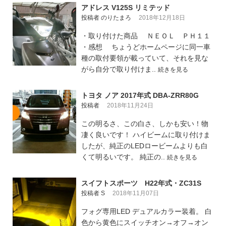
アドレス V125S リミテッド
投稿者 のりたまろ
2018年12月18日
・取り付けた商品 ＮＥＯＬ ＰＨ１１
・感想 ちょうどホームページに同一車
種の取付要領が載っていて、それを見な
がら自分で取り付けま..
続きを見る
トヨタ ノア 2017年式 DBA-ZRR80G
投稿者
2018年11月24日
この明るさ、この白さ、しかも安い！物
凄く良いです！ ハイビームに取り付けま
したが、純正のLEDロービームよりも白
くて明るいです。 純正の..
続きを見る
スイフトスポーツ H22年式・ZC31S
投稿者 S
2018年11月07日
フォグ専用LED デュアルカラー装着。 白
色から黄色にスイッチオン→オフ→オン