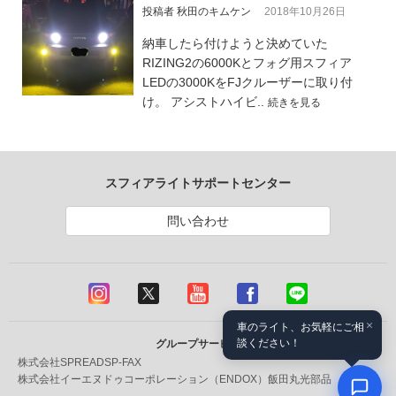
投稿者 秋田のキムケン
2018年10月26日
納車したら付けようと決めていた
RIZING2の6000Kとフォグ用スフィア
LEDの3000KをFJクルーザーに取り付
け。 アシストハイビ..
続きを見る
スフィアライトサポートセンター
問い合わせ
×
車のライト、お気軽にご相
談ください！
グループサービス
株式会社SPREAD
SP-FAX
株式会社イーエヌドゥコーポレーション（ENDOX）
飯田丸光部品