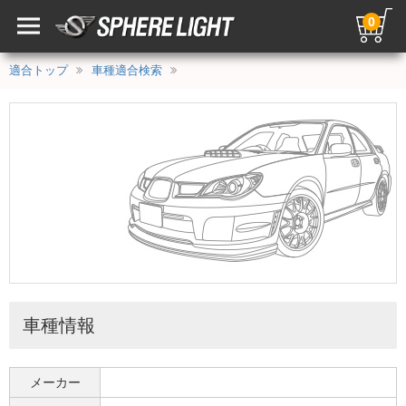
0
適合トップ
車種適合検索
車種情報
メーカー