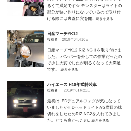
るくて満足です☆ モンスターはライトの
部分が狭い作りになっているので取り付
ける際には裏蓋に穴を開..
続きを見る
日産マーチYK12
投稿者
2019年04月10日
日産マーチYK12 RIZINGⅡを取り付けま
した。 バンパーを外しての作業だったの
で少し大変でしたが明るくなって大満足
です。
続きを見る
ハイエース H18年式特装車
投稿者 I
2019年01月21日
最初はLEDデュアルフォグが気になって
いましたがHIDヘッドライトが2度目の球
切れをしたためRIZING2を入れてみまし
た。とても良かったの..
続きを見る