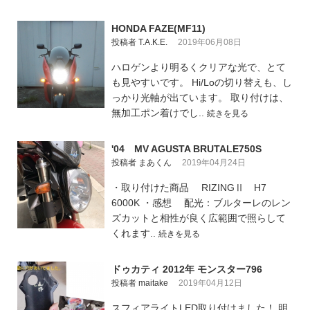
HONDA FAZE(MF11)
投稿者 T.A.K.E.
2019年06月08日
ハロゲンより明るくクリアな光で、とて
も見やすいです。 Hi/Loの切り替えも、し
っかり光軸が出ています。 取り付けは、
無加工ポン着けでし..
続きを見る
'04 MV AGUSTA BRUTALE750S
投稿者 まあくん
2019年04月24日
・取り付けた商品 RIZINGⅡ H7
6000K ・感想 配光：ブルターレのレン
ズカットと相性が良く広範囲で照らして
くれます..
続きを見る
ドゥカティ 2012年 モンスター796
投稿者 maitake
2019年04月12日
スフィアライトLED取り付けました！ 明