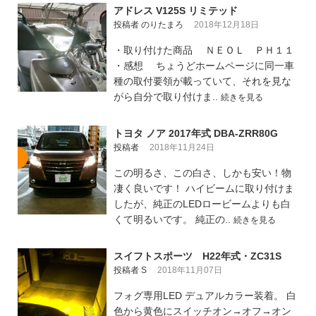
アドレス V125S リミテッド
投稿者 のりたまろ
2018年12月18日
・取り付けた商品 ＮＥＯＬ ＰＨ１１
・感想 ちょうどホームページに同一車
種の取付要領が載っていて、それを見な
がら自分で取り付けま..
続きを見る
トヨタ ノア 2017年式 DBA-ZRR80G
投稿者
2018年11月24日
この明るさ、この白さ、しかも安い！物
凄く良いです！ ハイビームに取り付けま
したが、純正のLEDロービームよりも白
くて明るいです。 純正の..
続きを見る
スイフトスポーツ H22年式・ZC31S
投稿者 S
2018年11月07日
フォグ専用LED デュアルカラー装着。 白
色から黄色にスイッチオン→オフ→オン