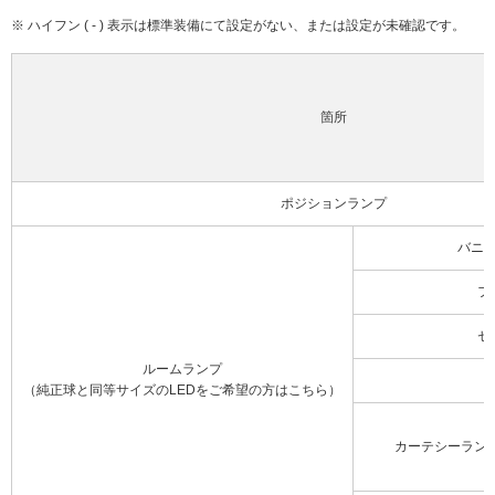
※ ハイフン ( - ) 表示は標準装備にて設定がない、または設定が未確認です。
箇所
ポジションランプ
バニ
フ
セ
ルームランプ
（純正球と同等サイズのLEDをご希望の方はこちら）
カーテシーラン