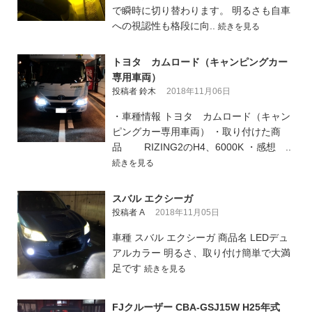
で瞬時に切り替わります。 明るさも自車
への視認性も格段に向..
続きを見る
トヨタ カムロード（キャンピングカー
専用車両）
投稿者 鈴木
2018年11月06日
・車種情報 トヨタ カムロード（キャン
ピングカー専用車両） ・取り付けた商
品 RIZING2のH4、6000K ・感想 ..
続きを見る
スバル エクシーガ
投稿者 A
2018年11月05日
車種 スバル エクシーガ 商品名 LEDデュ
アルカラー 明るさ、取り付け簡単で大満
足です
続きを見る
FJクルーザー CBA-GSJ15W H25年式