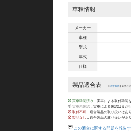
車種情報
メーカー
車種
型式
年式
仕様
製品適合表
※
注意事項
を必ずお読
実車確認済み
.. 実車による取付確
実車未確認
.. 実車による確認はま
取付不可
.. 適合製品の取り扱いは
製品なし
.. 適合製品の取り扱いがあ
この適合に関する問題を報告す