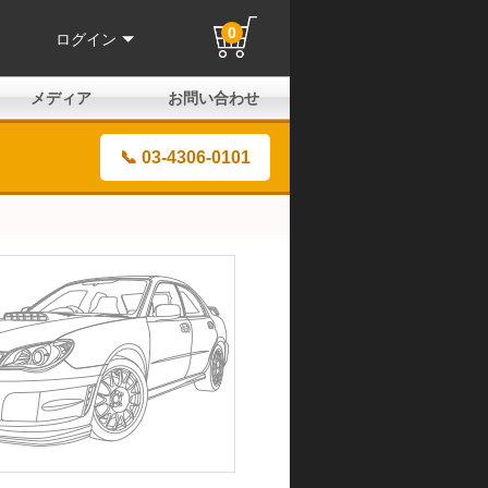
0
ログイン
メディア
お問い合わせ
はじめての方へ
よくある質問
電話でのお問い合わせ
メールお問い合わせ
全国取扱店
全国取付協力店
業販申請フォーム
製品保証申請のご案内
ユーザー登録（保証）
📞 03-4306-0101