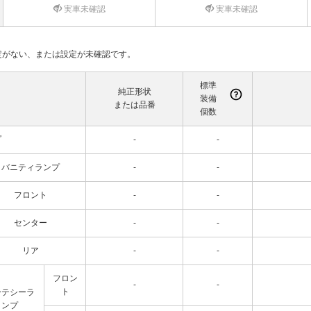
実車未確認
実車未確認
て設定がない、または設定が未確認です。
標準
純正形状
装備
または品番
個数
プ
-
-
バニティランプ
-
-
フロント
-
-
センター
-
-
リア
-
-
フロン
-
-
ト
ーテシーラ
ンプ