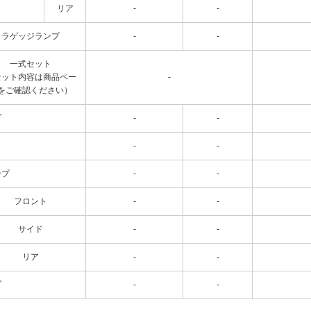
リア
-
-
ラゲッジランプ
-
-
一式セット
セット内容は商品ペー
-
をご確認ください）
プ
-
-
-
-
ンプ
-
-
フロント
-
-
サイド
-
-
リア
-
-
プ
-
-