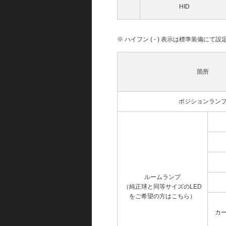
HID
※ ハイフン ( - ) 表示は標準装備に
箇所
ポジションラン
ルームランプ
（純正球と同等サイズのLED
をご希望の方はこちら）
カ