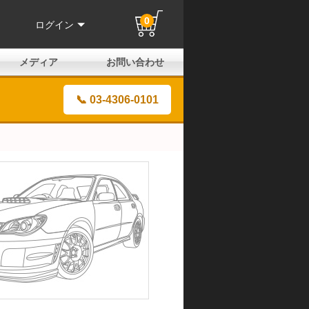
0
ログイン
メディア
お問い合わせ
はじめての方へ
よくある質問
電話でのお問い合わせ
メールお問い合わせ
全国取扱店
全国取付協力店
業販申請フォーム
製品保証申請のご案内
ユーザー登録（保証）
📞 03-4306-0101