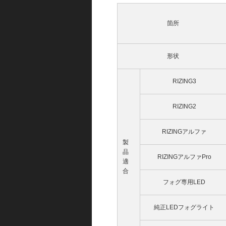
箇所
形状
RIZING3
RIZING2
RIZINGアルファ
製
品
RIZINGアルファPro
適
合
フォグ専用LED
純正LEDフォグライト