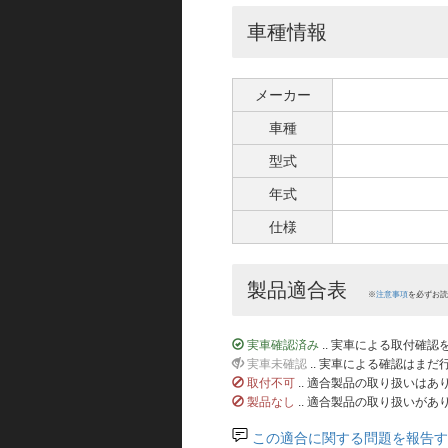
車種情報
メーカー
車種
型式
年式
仕様
製品適合表
※
注意事項
を必ずお読
実車確認済み
.. 実車による取付確
実車未確認
.. 実車による確認はま
取付不可
.. 適合製品の取り扱いは
製品なし
.. 適合製品の取り扱いがあ
この適合に関する問題を報告す