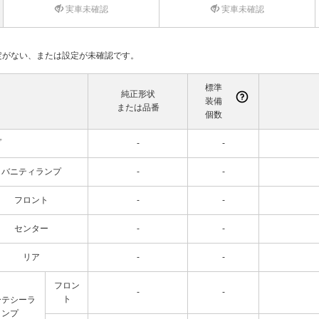
実車未確認
実車未確認
て設定がない、または設定が未確認です。
標準
純正形状
装備
または品番
個数
プ
-
-
バニティランプ
-
-
フロント
-
-
センター
-
-
リア
-
-
フロン
-
-
ト
ーテシーラ
ンプ