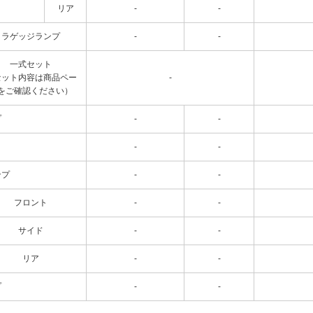
リア
-
-
ラゲッジランプ
-
-
一式セット
セット内容は商品ペー
-
をご確認ください）
プ
-
-
-
-
ンプ
-
-
フロント
-
-
サイド
-
-
リア
-
-
プ
-
-