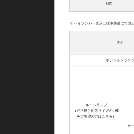
HID
※ ハイフン ( - ) 表示は標準装備に
箇所
ポジションラン
ルームランプ
（純正球と同等サイズのLED
をご希望の方はこちら）
カ