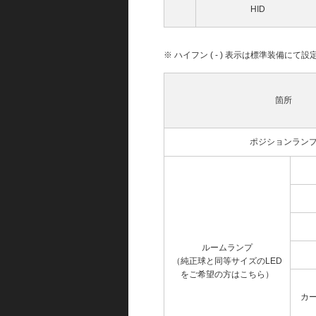
HID
※ ハイフン ( - ) 表示は標準装備に
箇所
ポジションラン
ルームランプ
（純正球と同等サイズのLED
をご希望の方はこちら）
カ