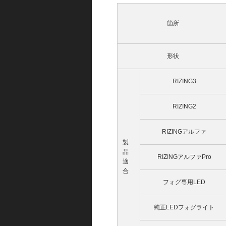
箇所
形状
RIZING3
RIZING2
RIZINGアルファ
製
品
RIZINGアルファPro
適
合
フォグ専用LED
純正LEDフォグライト