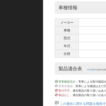
車種情報
メーカー
車種
型式
年式
仕様
製品適合表
※
注意事項
を必ずお読
実車確認済み
.. 実車による取付確
実車未確認
.. 実車による確認はま
取付不可
.. 適合製品の取り扱いは
製品なし
.. 適合製品の取り扱いがあ
この適合に関する問題を報告す