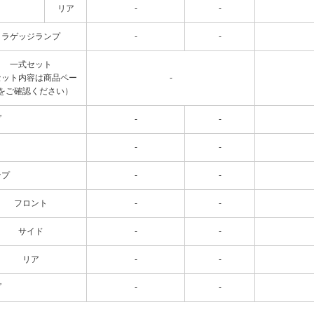
リア
-
-
ラゲッジランプ
-
-
一式セット
セット内容は商品ペー
-
をご確認ください）
プ
-
-
-
-
ンプ
-
-
フロント
-
-
サイド
-
-
リア
-
-
プ
-
-