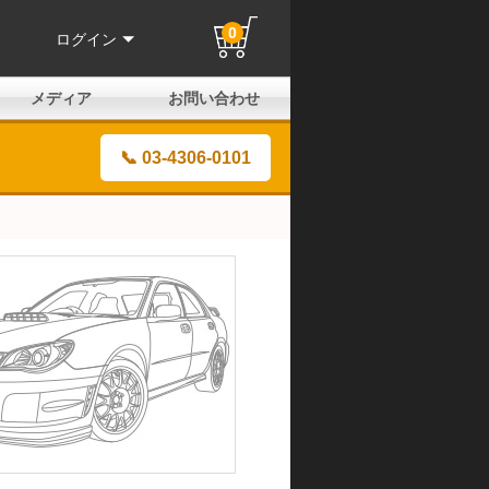
0
ログイン
メディア
お問い合わせ
はじめての方へ
よくある質問
電話でのお問い合わせ
メールお問い合わせ
全国取扱店
全国取付協力店
業販申請フォーム
製品保証申請のご案内
ユーザー登録（保証）
📞 03-4306-0101