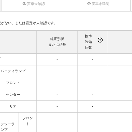
実車未確認
実車未確認
て設定がない、または設定が未確認です。
標準
純正形状
装備
または品番
個数
プ
-
-
バニティランプ
-
-
フロント
-
-
センター
-
-
リア
-
-
フロン
-
-
ト
ーテシーラ
ンプ