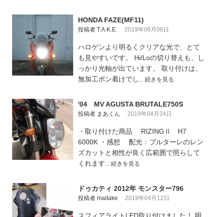
HONDA FAZE(MF11)
投稿者 T.A.K.E.
2019年06月08日
ハロゲンより明るくクリアな光で、とて
も見やすいです。 Hi/Loの切り替えも、し
っかり光軸が出ています。 取り付けは、
無加工ポン着けでし..
続きを見る
'04 MV AGUSTA BRUTALE750S
投稿者 まあくん
2019年04月24日
・取り付けた商品 RIZINGⅡ H7
6000K ・感想 配光：ブルターレのレン
ズカットと相性が良く広範囲で照らして
くれます..
続きを見る
ドゥカティ 2012年 モンスター796
投稿者 maitake
2019年04月12日
スフィアライトLED取り付けました！ 明