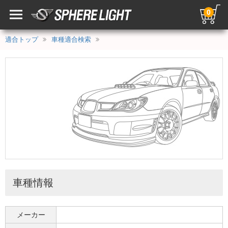
0
適合トップ
車種適合検索
車種情報
メーカー