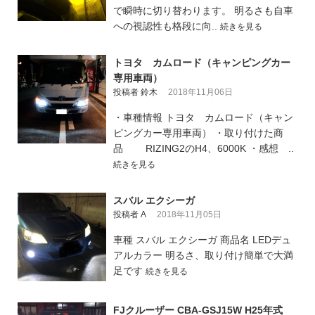
で瞬時に切り替わります。 明るさも自車
への視認性も格段に向..
続きを見る
トヨタ カムロード（キャンピングカー
専用車両）
投稿者 鈴木
2018年11月06日
・車種情報 トヨタ カムロード（キャン
ピングカー専用車両） ・取り付けた商
品 RIZING2のH4、6000K ・感想 ..
続きを見る
スバル エクシーガ
投稿者 A
2018年11月05日
車種 スバル エクシーガ 商品名 LEDデュ
アルカラー 明るさ、取り付け簡単で大満
足です
続きを見る
FJクルーザー CBA-GSJ15W H25年式