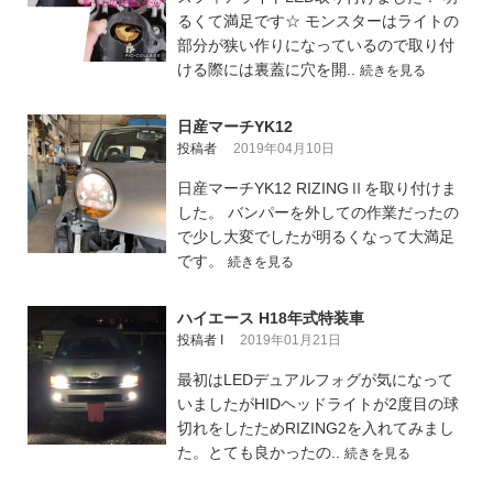
るくて満足です☆ モンスターはライトの
部分が狭い作りになっているので取り付
ける際には裏蓋に穴を開..
続きを見る
日産マーチYK12
投稿者
2019年04月10日
日産マーチYK12 RIZINGⅡを取り付けま
した。 バンパーを外しての作業だったの
で少し大変でしたが明るくなって大満足
です。
続きを見る
ハイエース H18年式特装車
投稿者 I
2019年01月21日
最初はLEDデュアルフォグが気になって
いましたがHIDヘッドライトが2度目の球
切れをしたためRIZING2を入れてみまし
た。とても良かったの..
続きを見る