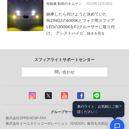
投稿者 秋田のキムケン
2018年10月26日
納車したら付けようと決めていた
RIZING2の6000Kとフォグ用スフィア
LEDの3000KをFJクルーザーに取り付
け。 アシストハイビ..
続きを見る
スフィアライトサポートセンター
問い合わせ
×
車のライト、お気軽にご相
談ください！
グループサービス
株式会社SPREAD
SP-FAX
株式会社イーエヌドゥコーポレーション（ENDOX）
飯田丸光部品