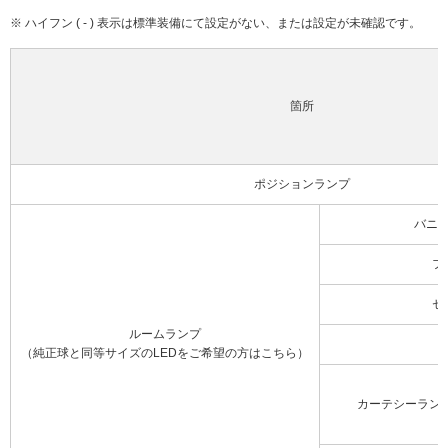
※ ハイフン ( - ) 表示は標準装備にて設定がない、または設定が未確認です。
箇所
ポジションランプ
バニ
フ
セ
ルームランプ
（純正球と同等サイズのLEDをご希望の方はこちら）
カーテシーラン