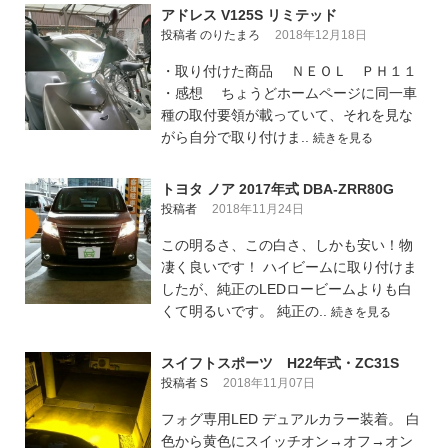
アドレス V125S リミテッド
投稿者 のりたまろ
2018年12月18日
・取り付けた商品 ＮＥＯＬ ＰＨ１１
・感想 ちょうどホームページに同一車
種の取付要領が載っていて、それを見な
がら自分で取り付けま..
続きを見る
トヨタ ノア 2017年式 DBA-ZRR80G
投稿者
2018年11月24日
この明るさ、この白さ、しかも安い！物
凄く良いです！ ハイビームに取り付けま
したが、純正のLEDロービームよりも白
くて明るいです。 純正の..
続きを見る
スイフトスポーツ H22年式・ZC31S
投稿者 S
2018年11月07日
フォグ専用LED デュアルカラー装着。 白
色から黄色にスイッチオン→オフ→オン