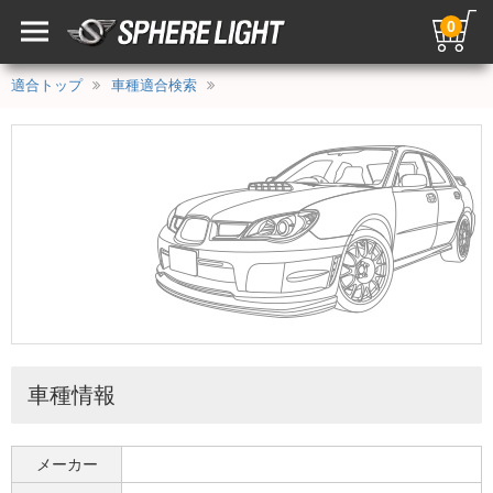
0
適合トップ
車種適合検索
車種情報
メーカー