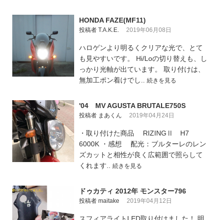
HONDA FAZE(MF11)
投稿者 T.A.K.E.
2019年06月08日
ハロゲンより明るくクリアな光で、とて
も見やすいです。 Hi/Loの切り替えも、し
っかり光軸が出ています。 取り付けは、
無加工ポン着けでし..
続きを見る
'04 MV AGUSTA BRUTALE750S
投稿者 まあくん
2019年04月24日
・取り付けた商品 RIZINGⅡ H7
6000K ・感想 配光：ブルターレのレン
ズカットと相性が良く広範囲で照らして
くれます..
続きを見る
ドゥカティ 2012年 モンスター796
投稿者 maitake
2019年04月12日
スフィアライトLED取り付けました！ 明