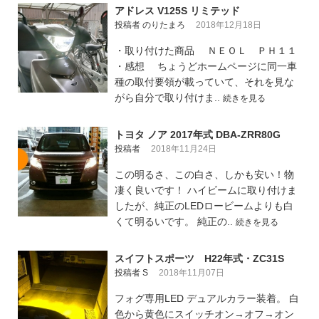
アドレス V125S リミテッド
投稿者 のりたまろ
2018年12月18日
・取り付けた商品 ＮＥＯＬ ＰＨ１１
・感想 ちょうどホームページに同一車
種の取付要領が載っていて、それを見な
がら自分で取り付けま..
続きを見る
トヨタ ノア 2017年式 DBA-ZRR80G
投稿者
2018年11月24日
この明るさ、この白さ、しかも安い！物
凄く良いです！ ハイビームに取り付けま
したが、純正のLEDロービームよりも白
くて明るいです。 純正の..
続きを見る
スイフトスポーツ H22年式・ZC31S
投稿者 S
2018年11月07日
フォグ専用LED デュアルカラー装着。 白
色から黄色にスイッチオン→オフ→オン