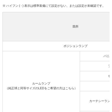
※ ハイフン ( - ) 表示は標準装備にて設定がない、または設定が未確認です。
箇所
ポジションランプ
バニ
フ
セ
ルームランプ
（純正球と同等サイズのLEDをご希望の方はこちら）
カーテシーラン