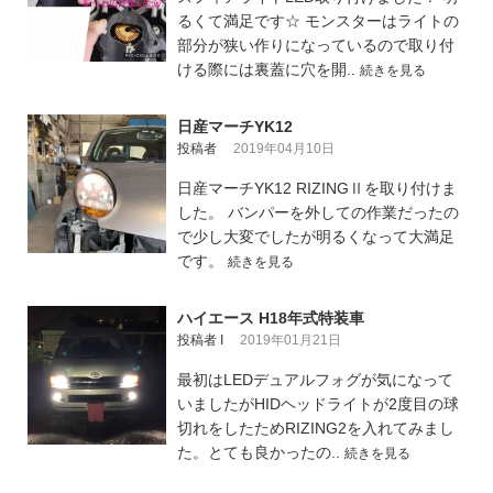
るくて満足です☆ モンスターはライトの
部分が狭い作りになっているので取り付
ける際には裏蓋に穴を開..
続きを見る
日産マーチYK12
投稿者
2019年04月10日
日産マーチYK12 RIZINGⅡを取り付けま
した。 バンパーを外しての作業だったの
で少し大変でしたが明るくなって大満足
です。
続きを見る
ハイエース H18年式特装車
投稿者 I
2019年01月21日
最初はLEDデュアルフォグが気になって
いましたがHIDヘッドライトが2度目の球
切れをしたためRIZING2を入れてみまし
た。とても良かったの..
続きを見る