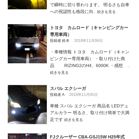
で瞬時に切り替わります。 明るさも自車
への視認性も格段に向..
続きを見る
トヨタ カムロード（キャンピングカー
専用車両）
投稿者 鈴木
2018年11月06日
・車種情報 トヨタ カムロード（キャン
ピングカー専用車両） ・取り付けた商
品 RIZING2のH4、6000K ・感想 ..
続きを見る
スバル エクシーガ
投稿者 A
2018年11月05日
車種 スバル エクシーガ 商品名 LEDデュ
アルカラー 明るさ、取り付け簡単で大満
足です
続きを見る
FJクルーザー CBA-GSJ15W H25年式