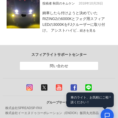
投稿者 秋田のキムケン
2018年10月26日
納車したら付けようと決めていた
RIZING2の6000Kとフォグ用スフィア
LEDの3000KをFJクルーザーに取り付
け。 アシストハイビ..
続きを見る
スフィアライトサポートセンター
問い合わせ
×
車のライト、お気軽にご相
談ください！
グループサービス
株式会社SPREAD
SP-FAX
株式会社イーエヌドゥコーポレーション（ENDOX）
飯田丸光部品