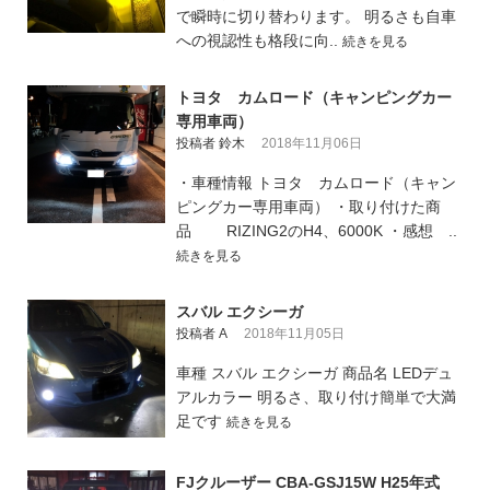
で瞬時に切り替わります。 明るさも自車
への視認性も格段に向..
続きを見る
トヨタ カムロード（キャンピングカー
専用車両）
投稿者 鈴木
2018年11月06日
・車種情報 トヨタ カムロード（キャン
ピングカー専用車両） ・取り付けた商
品 RIZING2のH4、6000K ・感想 ..
続きを見る
スバル エクシーガ
投稿者 A
2018年11月05日
車種 スバル エクシーガ 商品名 LEDデュ
アルカラー 明るさ、取り付け簡単で大満
足です
続きを見る
FJクルーザー CBA-GSJ15W H25年式