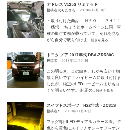
アドレス V125S リミテッド
投稿者 のりたまろ
2018年12月18日
・取り付けた商品 ＮＥＯＬ ＰＨ１１
・感想 ちょうどホームページに同一車
種の取付要領が載っていて、それを見な
がら自分で取り付けま..
続きを見る
トヨタ ノア 2017年式 DBA-ZRR80G
投稿者
2018年11月24日
この明るさ、この白さ、しかも安い！物
凄く良いです！ ハイビームに取り付けま
したが、純正のLEDロービームよりも白
くて明るいです。 純正の..
続きを見る
スイフトスポーツ H22年式・ZC31S
投稿者 S
2018年11月07日
フォグ専用LED デュアルカラー装着。 白
色から黄色にスイッチオン→オフ→オン