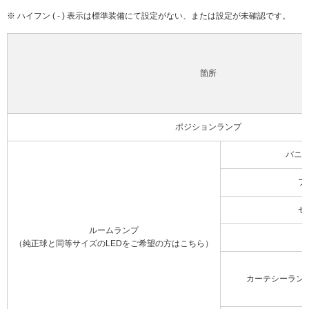
※ ハイフン ( - ) 表示は標準装備にて設定がない、または設定が未確認です。
箇所
ポジションランプ
バニ
フ
セ
ルームランプ
（純正球と同等サイズのLEDをご希望の方はこちら）
カーテシーラン