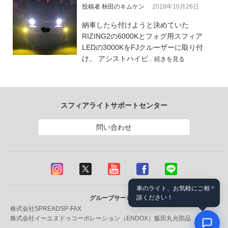
投稿者 秋田のキムケン
2018年10月26日
納車したら付けようと決めていた
RIZING2の6000Kとフォグ用スフィア
LEDの3000KをFJクルーザーに取り付
け。 アシストハイビ..
続きを見る
スフィアライトサポートセンター
問い合わせ
×
車のライト、お気軽にご相
談ください！
グループサービス
株式会社SPREAD
SP-FAX
株式会社イーエヌドゥコーポレーション（ENDOX）
飯田丸光部品