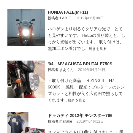
HONDA FAZE(MF11)
投稿者 T.A.K.E.
2019年06月08日
ハロゲンより明るくクリアな光で、とて
も見やすいです。 Hi/Loの切り替えも、し
っかり光軸が出ています。 取り付けは、
無加工ポン着けでし..
続きを見る
'04 MV AGUSTA BRUTALE750S
投稿者 まあくん
2019年04月24日
・取り付けた商品 RIZINGⅡ H7
6000K ・感想 配光：ブルターレのレン
ズカットと相性が良く広範囲で照らして
くれます..
続きを見る
ドゥカティ 2012年 モンスター796
投稿者 maitake
2019年04月12日
スフィアライトLED取り付けました！ 明