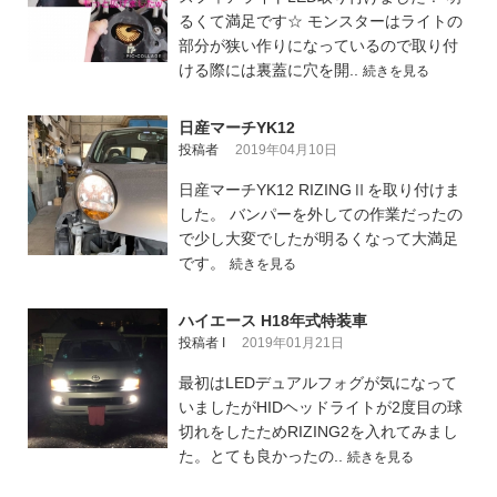
るくて満足です☆ モンスターはライトの
部分が狭い作りになっているので取り付
ける際には裏蓋に穴を開..
続きを見る
日産マーチYK12
投稿者
2019年04月10日
日産マーチYK12 RIZINGⅡを取り付けま
した。 バンパーを外しての作業だったの
で少し大変でしたが明るくなって大満足
です。
続きを見る
ハイエース H18年式特装車
投稿者 I
2019年01月21日
最初はLEDデュアルフォグが気になって
いましたがHIDヘッドライトが2度目の球
切れをしたためRIZING2を入れてみまし
た。とても良かったの..
続きを見る