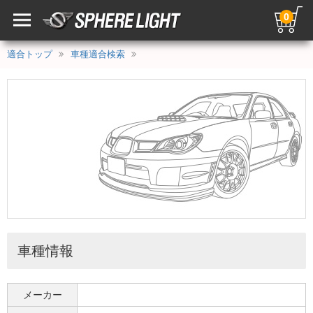
0
適合トップ
車種適合検索
車種情報
メーカー