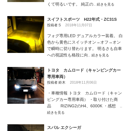
くて明るいです。 純正の..
続きを見る
スイフトスポーツ H22年式・ZC31S
投稿者 S
2018年11月07日
フォグ専用LED デュアルカラー装着。 白
色から黄色にスイッチオン→オフ→オン
で瞬時に切り替わります。 明るさも自車
への視認性も格段に向..
続きを見る
トヨタ カムロード（キャンピングカー
専用車両）
投稿者 鈴木
2018年11月06日
・車種情報 トヨタ カムロード（キャン
ピングカー専用車両） ・取り付けた商
品 RIZING2のH4、6000K ・感想 ..
続きを見る
スバル エクシーガ