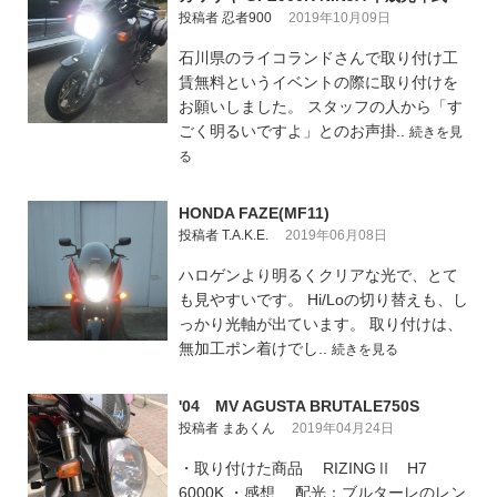
投稿者 忍者900
2019年10月09日
石川県のライコランドさんで取り付け工
賃無料というイベントの際に取り付けを
お願いしました。 スタッフの人から「す
ごく明るいですよ」とのお声掛..
続きを見
る
HONDA FAZE(MF11)
投稿者 T.A.K.E.
2019年06月08日
ハロゲンより明るくクリアな光で、とて
も見やすいです。 Hi/Loの切り替えも、し
っかり光軸が出ています。 取り付けは、
無加工ポン着けでし..
続きを見る
'04 MV AGUSTA BRUTALE750S
投稿者 まあくん
2019年04月24日
・取り付けた商品 RIZINGⅡ H7
6000K ・感想 配光：ブルターレのレン