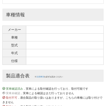
車種情報
メーカー
車種
型式
年式
仕様
製品適合表
※
注意事項
を必ずお読みください
実車確認済み
.. 実車による取付確認を行っており、取付可能です
実車未確認
.. 実車による確認はまだ行っておりません
取付不可
.. 適合製品の取り扱いはありますが、こちらの車種には取り付けで
きません