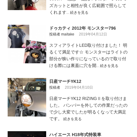
ズカットと相性が良く広範囲で照らして
くれます..
続きを見る
ドゥカティ 2012年 モンスター796
投稿者 maitake
2019年04月12日
スフィアライトLED取り付けました！ 明
るくて満足です☆ モンスターはライトの
部分が狭い作りになっているので取り付
ける際には裏蓋に穴を開..
続きを見る
日産マーチYK12
投稿者
2019年04月10日
日産マーチYK12 RIZINGⅡを取り付けま
した。 バンパーを外しての作業だったの
で少し大変でしたが明るくなって大満足
です。
続きを見る
ハイエース H18年式特装車