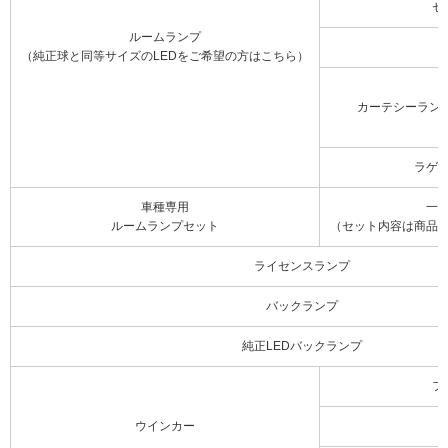
セ
ルームランプ
（純正球と同等サイズのLEDをご希望の方はこちら）
カーテシーラン
ラゲ
車種専用
一
ルームランプセット
（セット内容は商品
ライセンスランプ
バックランプ
純正LEDバックランプ
フ
ウインカー