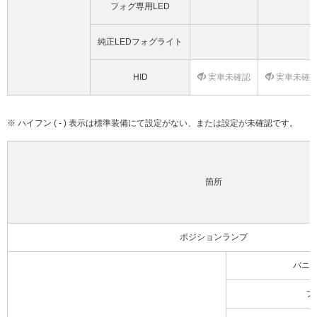
フォグ専用LED
純正LEDフォグライト
HID
実車未確認
実車未確
※ ハイフン ( - ) 表示は標準装備にて設定がない、または設定が未確認です。
箇所
ポジションランプ
バニ
フ