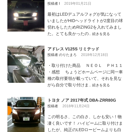
投稿者 I
2019年01月21日
最初はLEDデュアルフォグが気になって
いましたがHIDヘッドライトが2度目の球
切れをしたためRIZING2を入れてみまし
た。とても良かったの..
続きを見る
アドレス V125S リミテッド
投稿者 のりたまろ
2018年12月18日
・取り付けた商品 ＮＥＯＬ ＰＨ１１
・感想 ちょうどホームページに同一車
種の取付要領が載っていて、それを見な
がら自分で取り付けま..
続きを見る
トヨタ ノア 2017年式 DBA-ZRR80G
投稿者
2018年11月24日
この明るさ、この白さ、しかも安い！物
凄く良いです！ ハイビームに取り付けま
したが、純正のLEDロービームよりも白