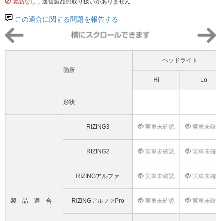
製品なし
.. 適合製品の取り扱いがありません
この適合に関する問題を報告する
ヘッドライト
箇所
Hi
Lo
形状
RIZING3
実車未確認
実車未確
RIZING2
実車未確認
実車未確
RIZINGアルファ
実車未確認
実車未確
製品適合
RIZINGアルファPro
実車未確認
実車未確