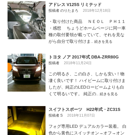
アドレス V125S リミテッド
投稿者 のりたまろ
2018年12月18日
・取り付けた商品 ＮＥＯＬ ＰＨ１１
・感想 ちょうどホームページに同一車
種の取付要領が載っていて、それを見な
がら自分で取り付けま..
続きを見る
トヨタ ノア 2017年式 DBA-ZRR80G
投稿者
2018年11月24日
この明るさ、この白さ、しかも安い！物
凄く良いです！ ハイビームに取り付けま
したが、純正のLEDロービームよりも白
くて明るいです。 純正の..
続きを見る
スイフトスポーツ H22年式・ZC31S
投稿者 S
2018年11月07日
フォグ専用LED デュアルカラー装着。 白
色から黄色にスイッチオン→オフ→オン