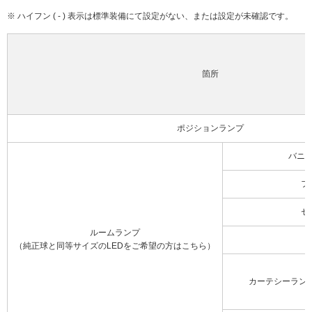
※ ハイフン ( - ) 表示は標準装備にて設定がない、または設定が未確認です。
箇所
ポジションランプ
バニ
フ
セ
ルームランプ
（純正球と同等サイズのLEDをご希望の方はこちら）
カーテシーラン