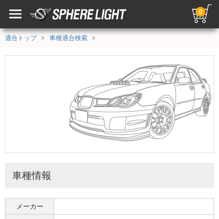
0
適合トップ
車種適合検索
車種情報
メーカー