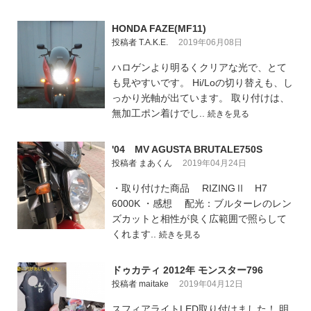
HONDA FAZE(MF11)
投稿者 T.A.K.E.
2019年06月08日
ハロゲンより明るくクリアな光で、とて
も見やすいです。 Hi/Loの切り替えも、し
っかり光軸が出ています。 取り付けは、
無加工ポン着けでし..
続きを見る
'04 MV AGUSTA BRUTALE750S
投稿者 まあくん
2019年04月24日
・取り付けた商品 RIZINGⅡ H7
6000K ・感想 配光：ブルターレのレン
ズカットと相性が良く広範囲で照らして
くれます..
続きを見る
ドゥカティ 2012年 モンスター796
投稿者 maitake
2019年04月12日
スフィアライトLED取り付けました！ 明