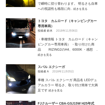
で瞬時に切り替わります。 明るさも自車
への視認性も格段に向..
続きを見る
トヨタ カムロード（キャンピングカー
専用車両）
投稿者 鈴木
2018年11月06日
・車種情報 トヨタ カムロード（キャン
ピングカー専用車両） ・取り付けた商
品 RIZING2のH4、6000K ・感想 ..
続きを見る
スバル エクシーガ
投稿者 A
2018年11月05日
車種 スバル エクシーガ 商品名 LEDデュ
アルカラー 明るさ、取り付け簡単で大満
足です
続きを見る
FJクルーザー CBA-GSJ15W H25年式