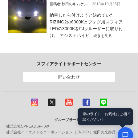
投稿者 秋田のキムケン
2018年10月26日
納車したら付けようと決めていた
RIZING2の6000Kとフォグ用スフィア
LEDの3000KをFJクルーザーに取り付
け。 アシストハイビ..
続きを見る
スフィアライトサポートセンター
問い合わせ
×
車のライト、お気軽にご相
談ください！
グループサービス
株式会社SPREAD
SP-FAX
株式会社イーエヌドゥコーポレーション（ENDOX）
飯田丸光部品