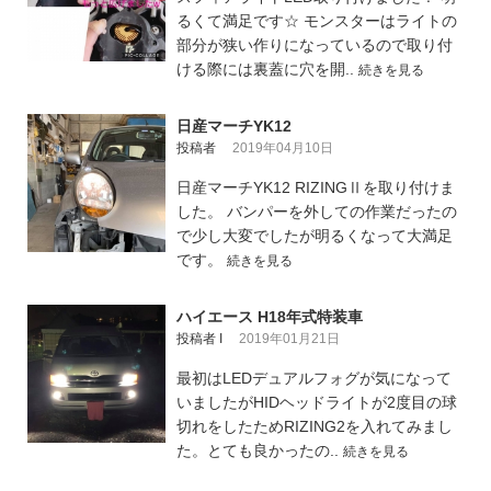
るくて満足です☆ モンスターはライトの
部分が狭い作りになっているので取り付
ける際には裏蓋に穴を開..
続きを見る
日産マーチYK12
投稿者
2019年04月10日
日産マーチYK12 RIZINGⅡを取り付けま
した。 バンパーを外しての作業だったの
で少し大変でしたが明るくなって大満足
です。
続きを見る
ハイエース H18年式特装車
投稿者 I
2019年01月21日
最初はLEDデュアルフォグが気になって
いましたがHIDヘッドライトが2度目の球
切れをしたためRIZING2を入れてみまし
た。とても良かったの..
続きを見る