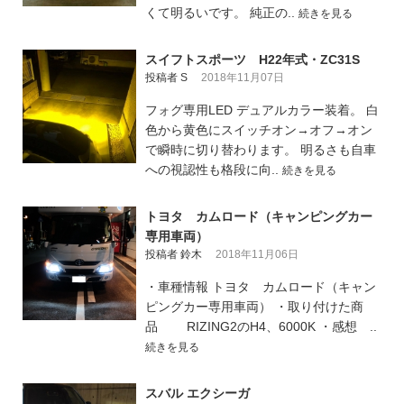
くて明るいです。 純正の..
続きを見る
スイフトスポーツ H22年式・ZC31S
投稿者 S
2018年11月07日
フォグ専用LED デュアルカラー装着。 白
色から黄色にスイッチオン→オフ→オン
で瞬時に切り替わります。 明るさも自車
への視認性も格段に向..
続きを見る
トヨタ カムロード（キャンピングカー
専用車両）
投稿者 鈴木
2018年11月06日
・車種情報 トヨタ カムロード（キャン
ピングカー専用車両） ・取り付けた商
品 RIZING2のH4、6000K ・感想 ..
続きを見る
スバル エクシーガ