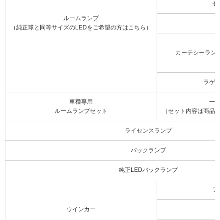
セ
ルームランプ
（純正球と同等サイズのLEDをご希望の方はこちら）
カーテシーラン
ラゲ
車種専用
一
ルームランプセット
（セット内容は商品
ライセンスランプ
バックランプ
純正LEDバックランプ
フ
ウインカー