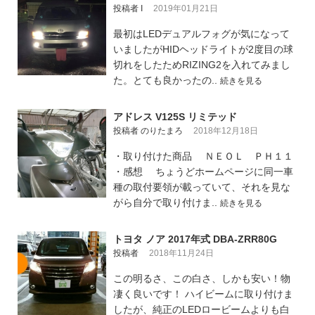
投稿者 I
2019年01月21日
最初はLEDデュアルフォグが気になって
いましたがHIDヘッドライトが2度目の球
切れをしたためRIZING2を入れてみまし
た。とても良かったの..
続きを見る
アドレス V125S リミテッド
投稿者 のりたまろ
2018年12月18日
・取り付けた商品 ＮＥＯＬ ＰＨ１１
・感想 ちょうどホームページに同一車
種の取付要領が載っていて、それを見な
がら自分で取り付けま..
続きを見る
トヨタ ノア 2017年式 DBA-ZRR80G
投稿者
2018年11月24日
この明るさ、この白さ、しかも安い！物
凄く良いです！ ハイビームに取り付けま
したが、純正のLEDロービームよりも白