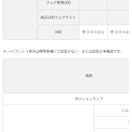
フォグ専用LED
純正LEDフォグライト
HID
実車未確認
実車未確
※ ハイフン ( - ) 表示は標準装備にて設定がない、または設定が未確認です。
箇所
ポジションランプ
バニ
フ