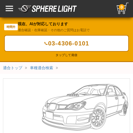
0
現在、AIが対応しております
時間外
適合確認・在庫確認・その他のご質問はお電話で
03-4306-0101
📞
タップして発信
適合トップ
車種適合検索