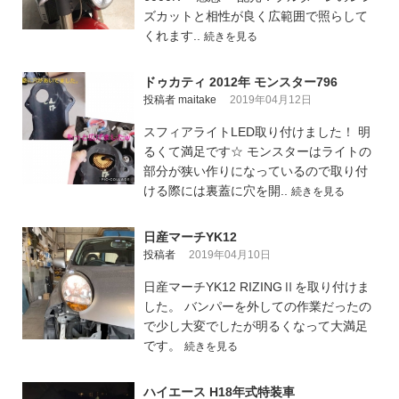
ズカットと相性が良く広範囲で照らして
くれます..
続きを見る
ドゥカティ 2012年 モンスター796
投稿者 maitake
2019年04月12日
スフィアライトLED取り付けました！ 明
るくて満足です☆ モンスターはライトの
部分が狭い作りになっているので取り付
ける際には裏蓋に穴を開..
続きを見る
日産マーチYK12
投稿者
2019年04月10日
日産マーチYK12 RIZINGⅡを取り付けま
した。 バンパーを外しての作業だったの
で少し大変でしたが明るくなって大満足
です。
続きを見る
ハイエース H18年式特装車