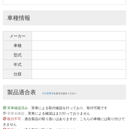
車種情報
メーカー
車種
型式
年式
仕様
製品適合表
※
注意事項
を必ずお読みください
実車確認済み
.. 実車による取付確認を行っており、取付可能です
実車未確認
.. 実車による確認はまだ行っておりません
取付不可
.. 適合製品の取り扱いはありますが、こちらの車種には取り付けで
きません