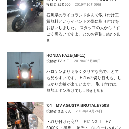
投稿者 忍者900
2019年10月09日
石川県のライコランドさんで取り付け工
賃無料というイベントの際に取り付けを
お願いしました。 スタッフの人から「す
ごく明るいですよ」とのお声掛..
続きを見
る
HONDA FAZE(MF11)
投稿者 T.A.K.E.
2019年06月08日
ハロゲンより明るくクリアな光で、とて
も見やすいです。 Hi/Loの切り替えも、し
っかり光軸が出ています。 取り付けは、
無加工ポン着けでし..
続きを見る
'04 MV AGUSTA BRUTALE750S
投稿者 まあくん
2019年04月24日
・取り付けた商品 RIZINGⅡ H7
6000K ・感想 配光：ブルターレのレン