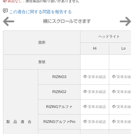
製品なし
.. 適合製品の取り扱いがありません
この適合に関する問題を報告する
ヘッドライト
箇所
Hi
Lo
形状
RIZING3
実車未確認
実車未確
RIZING2
実車未確認
実車未確
RIZINGアルファ
実車未確認
実車未確
製品適合
RIZINGアルファPro
実車未確認
実車未確