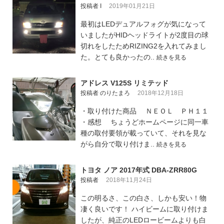
投稿者 I
2019年01月21日
最初はLEDデュアルフォグが気になって
いましたがHIDヘッドライトが2度目の球
切れをしたためRIZING2を入れてみまし
た。とても良かったの..
続きを見る
アドレス V125S リミテッド
投稿者 のりたまろ
2018年12月18日
・取り付けた商品 ＮＥＯＬ ＰＨ１１
・感想 ちょうどホームページに同一車
種の取付要領が載っていて、それを見な
がら自分で取り付けま..
続きを見る
トヨタ ノア 2017年式 DBA-ZRR80G
投稿者
2018年11月24日
この明るさ、この白さ、しかも安い！物
凄く良いです！ ハイビームに取り付けま
したが、純正のLEDロービームよりも白