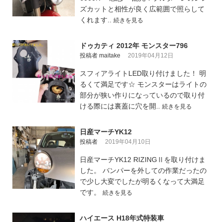
ズカットと相性が良く広範囲で照らして
くれます..
続きを見る
ドゥカティ 2012年 モンスター796
投稿者 maitake
2019年04月12日
スフィアライトLED取り付けました！ 明
るくて満足です☆ モンスターはライトの
部分が狭い作りになっているので取り付
ける際には裏蓋に穴を開..
続きを見る
日産マーチYK12
投稿者
2019年04月10日
日産マーチYK12 RIZINGⅡを取り付けま
した。 バンパーを外しての作業だったの
で少し大変でしたが明るくなって大満足
です。
続きを見る
ハイエース H18年式特装車