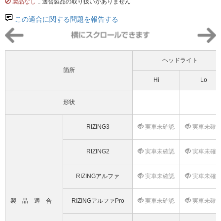
製品なし
.. 適合製品の取り扱いがありません
この適合に関する問題を報告する
ヘッドライト
箇所
Hi
Lo
形状
RIZING3
実車未確認
実車未確
RIZING2
実車未確認
実車未確
RIZINGアルファ
実車未確認
実車未確
製品適合
RIZINGアルファPro
実車未確認
実車未確