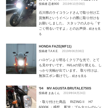
投稿者 忍者900
2019年10月09日
石川県のライコランドさんで取り付け工
賃無料というイベントの際に取り付けを
お願いしました。 スタッフの人から「す
ごく明るいですよ」とのお声掛..
続きを見
る
HONDA FAZE(MF11)
投稿者 T.A.K.E.
2019年06月08日
ハロゲンより明るくクリアな光で、とて
も見やすいです。 Hi/Loの切り替えも、し
っかり光軸が出ています。 取り付けは、
無加工ポン着けでし..
続きを見る
'04 MV AGUSTA BRUTALE750S
投稿者 まあくん
2019年04月24日
・取り付けた商品 RIZINGⅡ H7
6000K ・感想 配光：ブルターレのレン