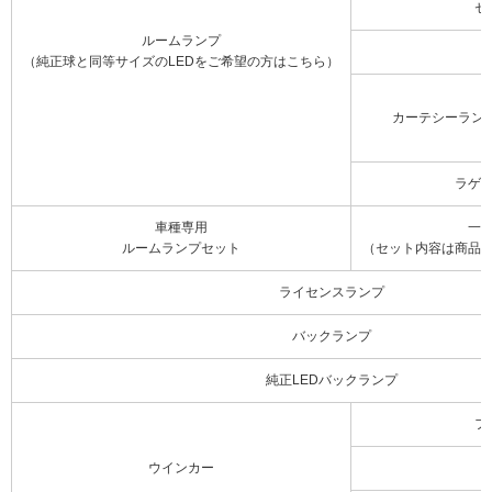
セ
ルームランプ
（純正球と同等サイズのLEDをご希望の方はこちら）
カーテシーラン
ラゲ
車種専用
一
ルームランプセット
（セット内容は商品
ライセンスランプ
バックランプ
純正LEDバックランプ
フ
ウインカー