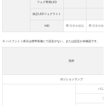
フォグ専用LED
純正LEDフォグライト
HID
実車未確認
実車未確
※ ハイフン ( - ) 表示は標準装備にて設定がない、または設定が未確認です。
箇所
ポジションランプ
バニ
フ