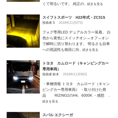
くて明るいです。 純正の..
続きを見る
スイフトスポーツ H22年式・ZC31S
投稿者 S
2018年11月07日
フォグ専用LED デュアルカラー装着。 白
色から黄色にスイッチオン→オフ→オン
で瞬時に切り替わります。 明るさも自車
への視認性も格段に向..
続きを見る
トヨタ カムロード（キャンピングカー
専用車両）
投稿者 鈴木
2018年11月06日
・車種情報 トヨタ カムロード（キャン
ピングカー専用車両） ・取り付けた商
品 RIZING2のH4、6000K ・感想 ..
続きを見る
スバル エクシーガ