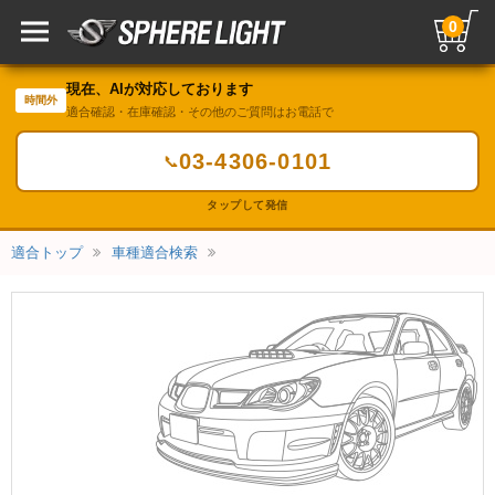
0
現在、AIが対応しております
時間外
適合確認・在庫確認・その他のご質問はお電話で
03-4306-0101
📞
タップして発信
適合トップ
車種適合検索