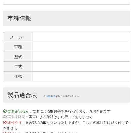
車種情報
メーカー
車種
型式
年式
仕様
製品適合表
※
注意事項
を必ずお読みください
実車確認済み
.. 実車による取付確認を行っており、取付可能です
実車未確認
.. 実車による確認はまだ行っておりません
取付不可
.. 適合製品の取り扱いはありますが、こちらの車種には取り付けで
きません