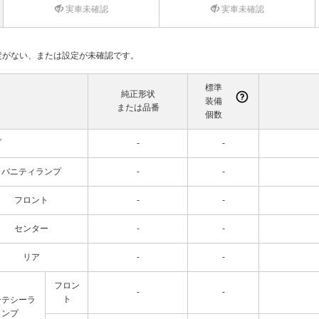
実車未確認
実車未確認
て設定がない、または設定が未確認です。
標準
純正形状
装備
または品番
個数
プ
-
-
バニティランプ
-
-
フロント
-
-
センター
-
-
リア
-
-
フロン
-
-
ト
ーテシーラ
ンプ