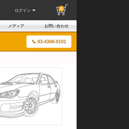
0
ログイン
メディア
お問い合わせ
はじめての方へ
よくある質問
電話でのお問い合わせ
メールお問い合わせ
全国取扱店
全国取付協力店
業販申請フォーム
製品保証申請のご案内
ユーザー登録（保証）
📞 03-4306-0101