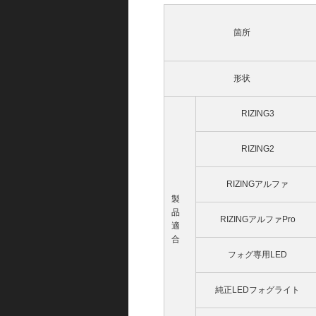
箇所
形状
RIZING3
RIZING2
RIZINGアルファ
製
品
RIZINGアルファPro
適
合
フォグ専用LED
純正LEDフォグライト