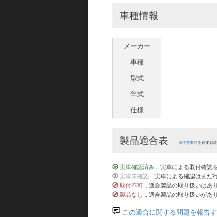
車種情報
メーカー
車種
型式
年式
仕様
製品適合表
※
注意事項
を必ずお読
実車確認済み
.. 実車による取付確
実車未確認
.. 実車による確認はま
取付不可
.. 適合製品の取り扱いは
製品なし
.. 適合製品の取り扱いがあ
この適合に関する問題を報告す