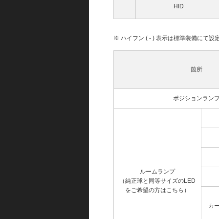
HID
※ ハイフン ( - ) 表示は標準装備に
箇所
ポジションラン
ルームランプ
（純正球と同等サイズのLED
をご希望の方はこちら）
カ