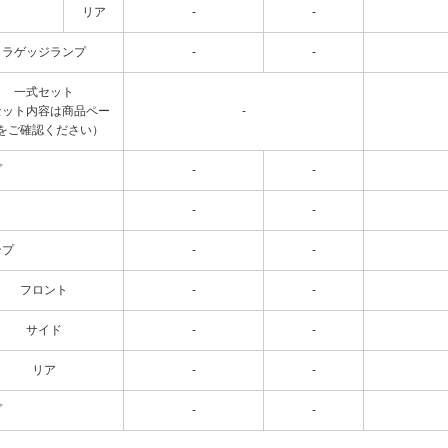
リア
-
-
ラゲッジランプ
-
-
一式セット
セット内容は商品ペー
-
をご確認ください）
プ
-
-
-
-
ンプ
-
-
フロント
-
-
サイド
-
-
リア
-
-
プ
-
-