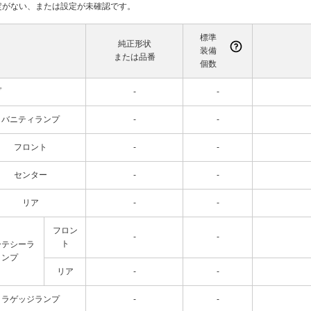
て設定がない、または設定が未確認です。
標準
純正形状
装備
または品番
個数
プ
-
-
バニティランプ
-
-
フロント
-
-
センター
-
-
リア
-
-
フロン
-
-
ト
ーテシーラ
ンプ
リア
-
-
ラゲッジランプ
-
-