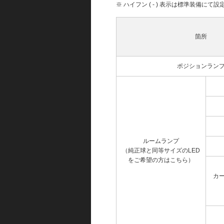
※ ハイフン ( - ) 表示は標準装備に
箇所
ポジションラン
ルームランプ
（純正球と同等サイズのLED
をご希望の方はこちら）
カ