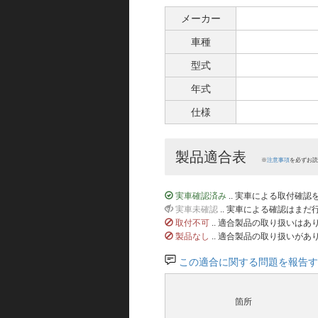
メーカー
車種
型式
年式
仕様
製品適合表
※
注意事項
を必ずお読
実車確認済み
.. 実車による取付確
実車未確認
.. 実車による確認はま
取付不可
.. 適合製品の取り扱いは
製品なし
.. 適合製品の取り扱いがあ
この適合に関する問題を報告す
箇所