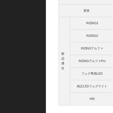
形状
RIZING3
RIZING2
RIZINGアルファ
製
品
RIZINGアルファPro
適
合
フォグ専用LED
純正LEDフォグライト
HID