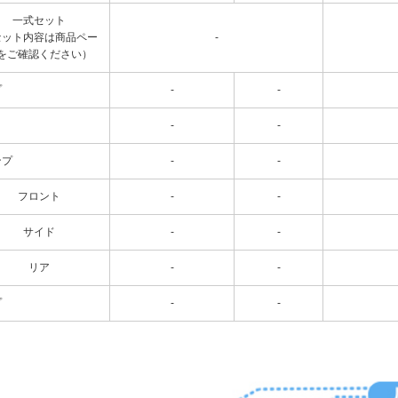
一式セット
セット内容は商品ペー
-
をご確認ください）
プ
-
-
-
-
ンプ
-
-
フロント
-
-
サイド
-
-
リア
-
-
プ
-
-