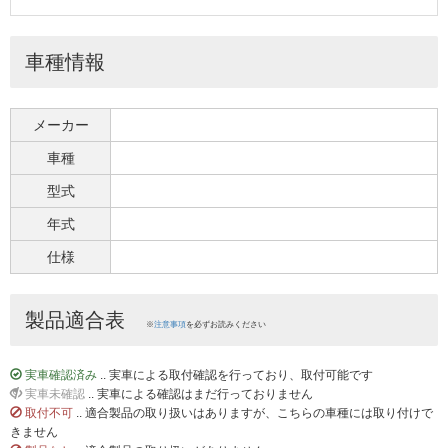
車種情報
メーカー
車種
型式
年式
仕様
製品適合表
※
注意事項
を必ずお読みください
実車確認済み
.. 実車による取付確認を行っており、取付可能です
実車未確認
.. 実車による確認はまだ行っておりません
取付不可
.. 適合製品の取り扱いはありますが、こちらの車種には取り付けで
きません