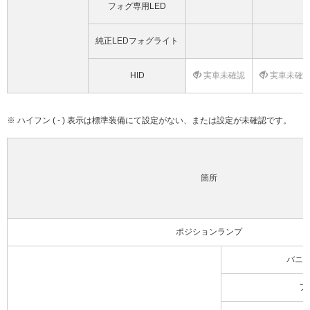
フォグ専用LED
純正LEDフォグライト
HID
実車未確認
実車未確
※ ハイフン ( - ) 表示は標準装備にて設定がない、または設定が未確認です。
箇所
ポジションランプ
バニ
フ