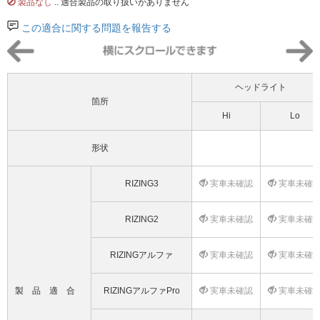
製品なし
.. 適合製品の取り扱いがありません
この適合に関する問題を報告する
ヘッドライト
箇所
Hi
Lo
形状
RIZING3
実車未確認
実車未確
RIZING2
実車未確認
実車未確
RIZINGアルファ
実車未確認
実車未確
製品適合
RIZINGアルファPro
実車未確認
実車未確