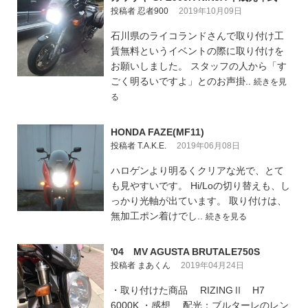
投稿者 忍者900
2019年10月09日
石川県のライコランドさんで取り付け工
賃無料というイベントの際に取り付けを
お願いしました。 スタッフの人から「す
ごく明るいですよ」とのお声掛..
続きを見
る
HONDA FAZE(MF11)
投稿者 T.A.K.E.
2019年06月08日
ハロゲンより明るくクリアな光で、とて
も見やすいです。 Hi/Loの切り替えも、し
っかり光軸が出ています。 取り付けは、
無加工ポン着けでし..
続きを見る
'04 MV AGUSTA BRUTALE750S
投稿者 まあくん
2019年04月24日
・取り付けた商品 RIZINGⅡ H7
6000K ・感想 配光：ブルターレのレン