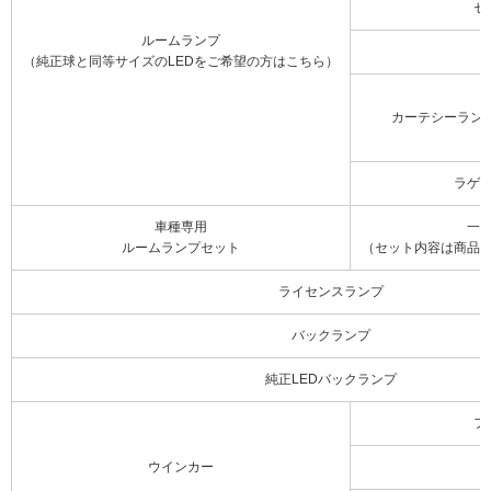
セ
ルームランプ
（純正球と同等サイズのLEDをご希望の方はこちら）
カーテシーラン
ラゲ
車種専用
一
ルームランプセット
（セット内容は商品
ライセンスランプ
バックランプ
純正LEDバックランプ
フ
ウインカー