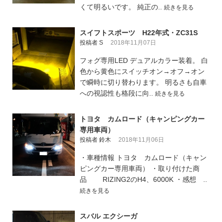
くて明るいです。 純正の..
続きを見る
スイフトスポーツ H22年式・ZC31S
投稿者 S
2018年11月07日
フォグ専用LED デュアルカラー装着。 白
色から黄色にスイッチオン→オフ→オン
で瞬時に切り替わります。 明るさも自車
への視認性も格段に向..
続きを見る
トヨタ カムロード（キャンピングカー
専用車両）
投稿者 鈴木
2018年11月06日
・車種情報 トヨタ カムロード（キャン
ピングカー専用車両） ・取り付けた商
品 RIZING2のH4、6000K ・感想 ..
続きを見る
スバル エクシーガ