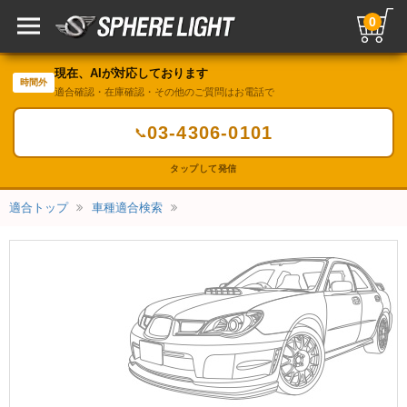
0
現在、AIが対応しております
時間外
適合確認・在庫確認・その他のご質問はお電話で
03-4306-0101
📞
タップして発信
適合トップ
車種適合検索