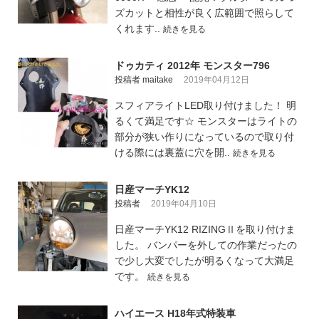
ズカットと相性が良く広範囲で照らして
くれます..
続きを見る
ドゥカティ 2012年 モンスター796
投稿者 maitake
2019年04月12日
スフィアライトLED取り付けました！ 明
るくて満足です☆ モンスターはライトの
部分が狭い作りになっているので取り付
ける際には裏蓋に穴を開..
続きを見る
日産マーチYK12
投稿者
2019年04月10日
日産マーチYK12 RIZINGⅡを取り付けま
した。 バンパーを外しての作業だったの
で少し大変でしたが明るくなって大満足
です。
続きを見る
ハイエース H18年式特装車