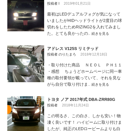
投稿者 I
2019年01月21日
最初はLEDデュアルフォグが気になって
いましたがHIDヘッドライトが2度目の球
切れをしたためRIZING2を入れてみまし
た。とても良かったの..
続きを見る
アドレス V125S リミテッド
投稿者 のりたまろ
2018年12月18日
・取り付けた商品 ＮＥＯＬ ＰＨ１１
・感想 ちょうどホームページに同一車
種の取付要領が載っていて、それを見な
がら自分で取り付けま..
続きを見る
トヨタ ノア 2017年式 DBA-ZRR80G
投稿者
2018年11月24日
この明るさ、この白さ、しかも安い！物
凄く良いです！ ハイビームに取り付けま
したが、純正のLEDロービームよりも白