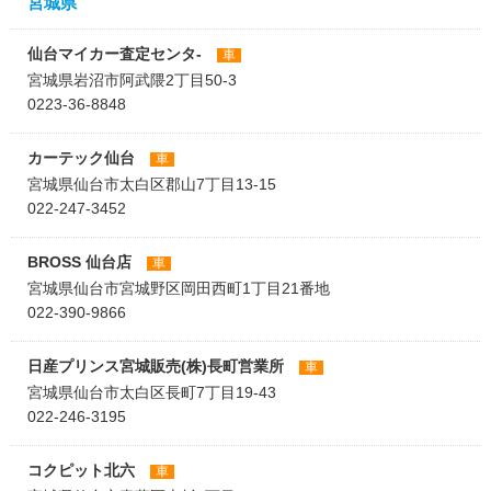
宮城県
仙台マイカー査定センタ-
車
宮城県岩沼市阿武隈2丁目50-3
0223-36-8848
カーテック仙台
車
宮城県仙台市太白区郡山7丁目13-15
022-247-3452
BROSS 仙台店
車
宮城県仙台市宮城野区岡田西町1丁目21番地
022-390-9866
日産プリンス宮城販売(株)長町営業所
車
宮城県仙台市太白区長町7丁目19-43
022-246-3195
コクピット北六
車