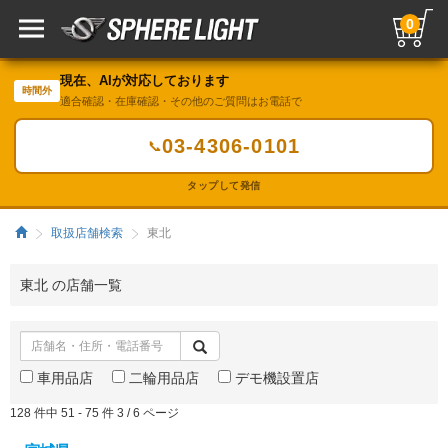
0
現在、AIが対応しております
時間外
適合確認・在庫確認・その他のご質問はお電話で
03-4306-0101
📞
タップして発信
取扱店舗検索
東北
東北 の店舗一覧
車用品店
二輪用品店
デモ機設置店
128 件中 51 - 75 件 3 / 6 ページ