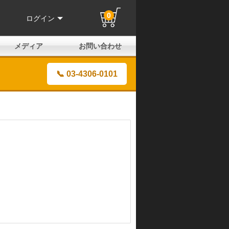
0
ログイン
メディア
お問い合わせ
はじめての方へ
よくある質問
電話でのお問い合わせ
メールお問い合わせ
全国取扱店
全国取付協力店
業販申請フォーム
製品保証申請のご案内
ユーザー登録（保証）
📞 03-4306-0101