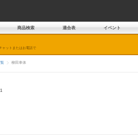
商品検索
適合表
イベント
チャットまたはお電話で
一覧
柳田車体
1