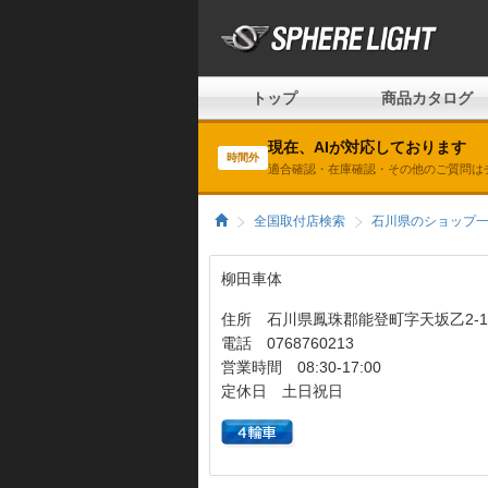
トップ
商品カタログ
現在、AIが対応しております
時間外
適合確認・在庫確認・その他のご質問は
全国取付店検索
石川県のショップ
柳田車体
住所 石川県鳳珠郡能登町字天坂乙2-1
電話 0768760213
営業時間 08:30-17:00
定休日 土日祝日