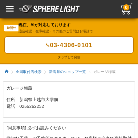
0
現在、AIが対応しております
時間外
適合確認・在庫確認・その他のご質問はお電話で
03-4306-0101
📞
タップして発信
全国取付店検索
新潟県のショップ一覧
ガレージ梅蔵
ガレージ梅蔵
住所 新潟県上越市大学前
電話 0255262232
[同意事項] 必ずお読みください