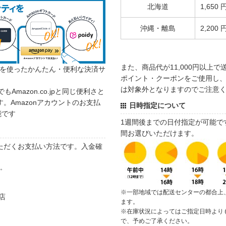
北海道
1,650 
沖縄・離島
2,200 
また、商品代が11,000円以上
カウントを使ったかんたん・便利な決済サ
ポイント・クーポンをご使用し、商
は対象外となりますのでご注意
でもAmazon.co.jpと同じ便利さと
。Amazonアカウントのお支払
日時指定について
能です
1週間後までの日付指定が可能で
間お選びいただけます。
ただくお支払い方法です。入金確
す。
※一部地域では配送センターの都合上
店
ます。
※在庫状況によってはご指定日時より
で、予めご了承ください。