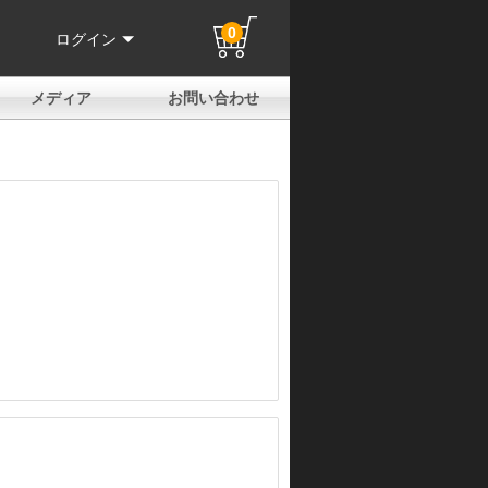
0
ログイン
メディア
お問い合わせ
はじめての方へ
よくある質問
電話でのお問い合わせ
メールお問い合わせ
全国取扱店
全国取付協力店
業販申請フォーム
製品保証申請のご案内
ユーザー登録（保証）