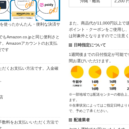
沖縄・離島
2,200 
また、商品代が11,000円以上
カウントを使ったかんたん・便利な決済サ
ポイント・クーポンをご使用し、商
は対象外となりますのでご注意
でもAmazon.co.jpと同じ便利さと
。Amazonアカウントのお支払
日時指定について
能です
1週間後までの日付指定が可能で
間お選びいただけます。
ただくお支払い方法です。入金確
す。
※一部地域では配送センターの都合上
店
ます。
※在庫状況によってはご指定日時より
で、予めご了承ください。
配達業者
手数料をお支払いいただく方法で
す。