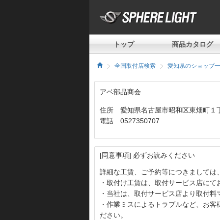
トップ
商品カタログ
全国取付店検索
愛知県のショップ
アベ部品商会
住所 愛知県名古屋市昭和区東畑町１
電話 0527350707
[同意事項] 必ずお読みください
詳細な工賃、ご予約等につきましては
・取付け工賃は、取付サービス店にて
・当社は、取付サービス店より取付料
・作業ミスによるトラブルなど、お客
ださい。