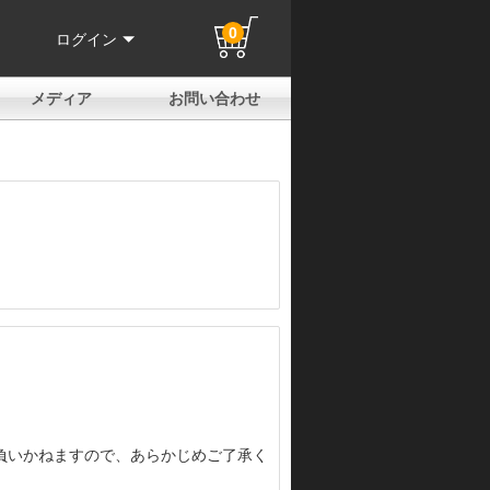
0
ログイン
メディア
お問い合わせ
はじめての方へ
よくある質問
電話でのお問い合わせ
メールお問い合わせ
全国取扱店
全国取付協力店
業販申請フォーム
製品保証申請のご案内
ユーザー登録（保証）
負いかねますので、あらかじめご了承く