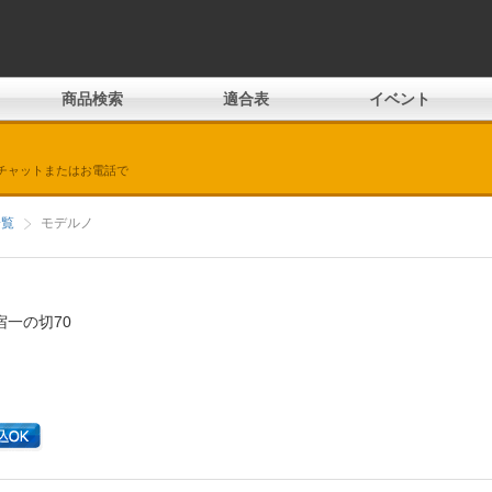
商品検索
適合表
イベント
チャットまたはお電話で
一覧
モデルノ
一の切70