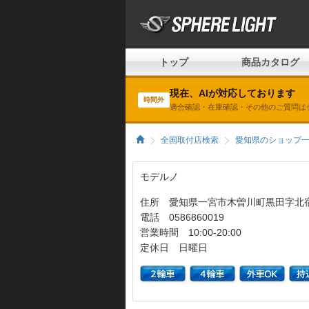
トップ
商品カタログ
現在、AIが対応しております
時間外
適合確認・在庫確認・その他のご質問は
全国取付店検索
愛知県のショップ
モデルノ
住所 愛知県一宮市木曽川町黒田字北宿
電話 0586860019
営業時間 10:00-20:00
定休日 日曜日