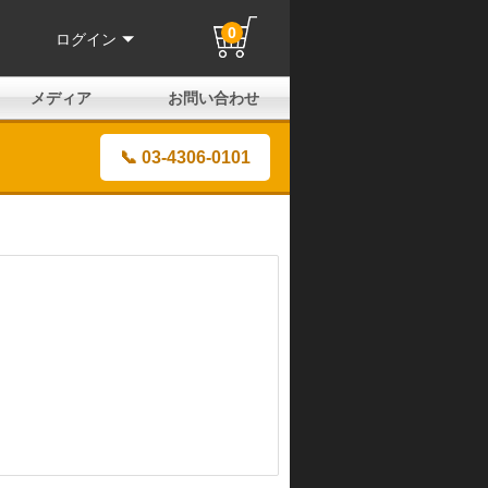
0
ログイン
メディア
お問い合わせ
はじめての方へ
よくある質問
電話でのお問い合わせ
メールお問い合わせ
全国取扱店
全国取付協力店
業販申請フォーム
製品保証申請のご案内
ユーザー登録（保証）
📞 03-4306-0101