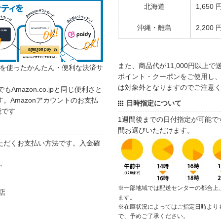
北海道
1,650 
沖縄・離島
2,200 
また、商品代が11,000円以上
カウントを使ったかんたん・便利な決済サ
ポイント・クーポンをご使用し、商
は対象外となりますのでご注意
でもAmazon.co.jpと同じ便利さと
。Amazonアカウントのお支払
日時指定について
能です
1週間後までの日付指定が可能で
間お選びいただけます。
ただくお支払い方法です。入金確
す。
※一部地域では配送センターの都合上
店
ます。
※在庫状況によってはご指定日時より
で、予めご了承ください。