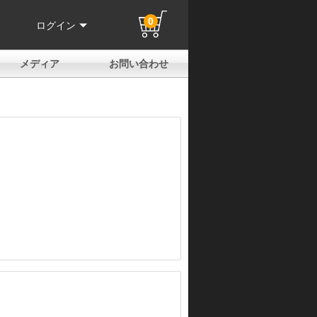
0
ログイン
メディア
お問い合わせ
はじめての方へ
よくある質問
電話でのお問い合わせ
メールお問い合わせ
全国取扱店
全国取付協力店
業販申請フォーム
製品保証申請のご案内
ユーザー登録（保証）