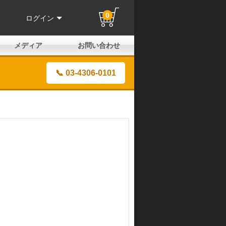
0
ログイン
メディア
お問い合わせ
はじめての方へ
よくある質問
電話でのお問い合わせ
メールお問い合わせ
全国取扱店
全国取付協力店
業販申請フォーム
製品保証申請のご案内
ユーザー登録（保証）
📞 03-4306-0101