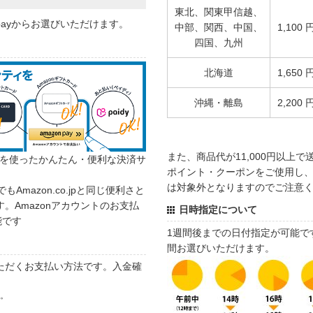
東北、関東甲信越、
 payからお選びいただけます。
中部、関西、中国、
1,100 
四国、九州
北海道
1,650 
沖縄・離島
2,200 
また、商品代が11,000円以上
カウントを使ったかんたん・便利な決済サ
ポイント・クーポンをご使用し、商
は対象外となりますのでご注意
でもAmazon.co.jpと同じ便利さと
。Amazonアカウントのお支払
日時指定について
能です
1週間後までの日付指定が可能で
間お選びいただけます。
ただくお支払い方法です。入金確
す。