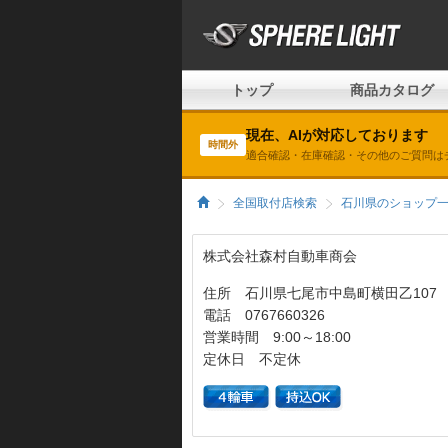
トップ
商品カタログ
現在、AIが対応しております
時間外
適合確認・在庫確認・その他のご質問は
全国取付店検索
石川県のショップ
株式会社森村自動車商会
住所 石川県七尾市中島町横田乙107
電話 0767660326
営業時間 9:00～18:00
定休日 不定休