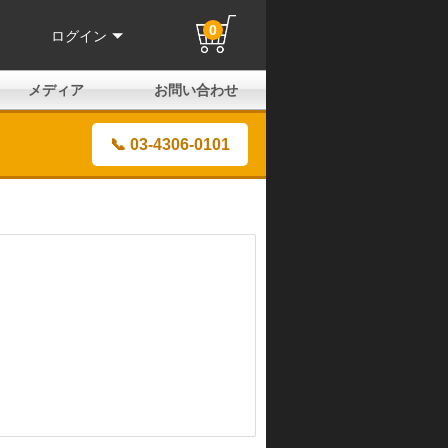
0
ログイン
メディア
お問い合わせ
はじめての方へ
よくある質問
電話でのお問い合わせ
メールお問い合わせ
全国取扱店
全国取付協力店
業販申請フォーム
製品保証申請のご案内
ユーザー登録（保証）
📞 03-4306-0101