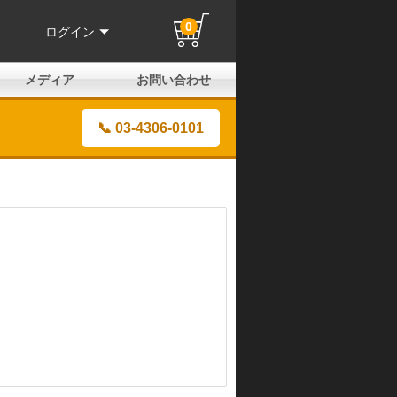
0
ログイン
メディア
お問い合わせ
はじめての方へ
よくある質問
電話でのお問い合わせ
メールお問い合わせ
全国取扱店
全国取付協力店
業販申請フォーム
製品保証申請のご案内
ユーザー登録（保証）
📞 03-4306-0101