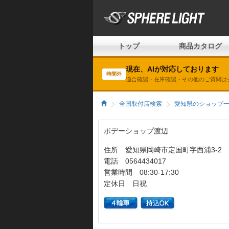
トップ
商品カタログ
現在、AIが対応しております
時間外
適合確認・在庫確認・その他のご質問は
全国取付店検索
愛知県のショップ
ボデーショップ渡辺
住所 愛知県岡崎市定国町字西浦3-2
電話 0564434017
営業時間 08:30-17:30
定休日 日祝