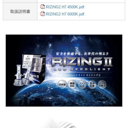
RIZING2 H7 4500K.pdf
取扱説明書
RIZING2 H7 6000K.pdf