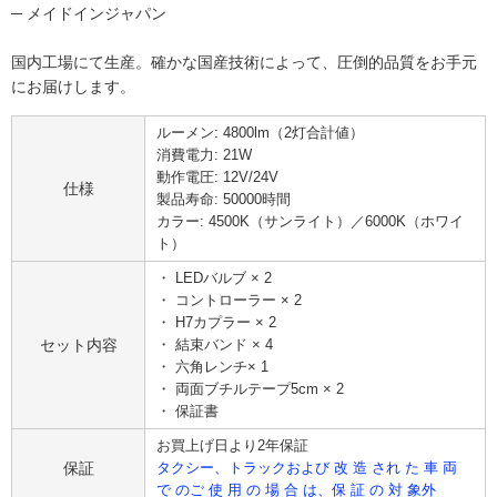
─ メイドインジャパン
国内工場にて生産。確かな国産技術によって、圧倒的品質をお手元
にお届けします。
ルーメン: 4800lm（2灯合計値）
消費電力: 21W
動作電圧: 12V/24V
仕様
製品寿命: 50000時間
カラー: 4500K（サンライト）／6000K（ホワイ
ト）
・ LEDバルブ × 2
・ コントローラー × 2
・ H7カプラー × 2
セット内容
・ 結束バンド × 4
・ 六角レンチ× 1
・ 両面ブチルテープ5cm × 2
・ 保証書
お買上げ日より2年保証
保証
タクシー、トラックおよび 改 造 され た 車 両
で のご 使 用 の 場 合 は、保 証 の 対 象外