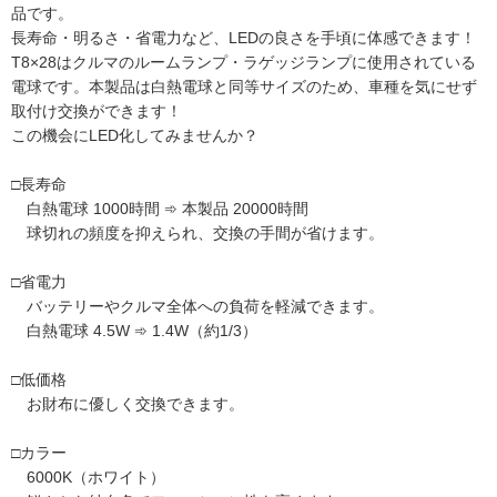
品です。
長寿命・明るさ・省電力など、LEDの良さを手頃に体感できます！
T8×28はクルマのルームランプ・ラゲッジランプに使用されている
電球です。本製品は白熱電球と同等サイズのため、車種を気にせず
取付け交換ができます！
この機会にLED化してみませんか？
□長寿命
白熱電球 1000時間 ➾ 本製品 20000時間
球切れの頻度を抑えられ、交換の手間が省けます。
□省電力
バッテリーやクルマ全体への負荷を軽減できます。
白熱電球 4.5W ➾ 1.4W（約1/3）
□低価格
お財布に優しく交換できます。
□カラー
6000K（ホワイト）