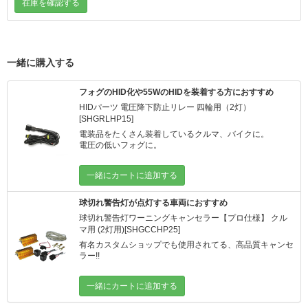
在庫を確認する
一緒に購入する
フォグのHID化や55WのHIDを装着する方におすすめ
HIDパーツ 電圧降下防止リレー 四輪用（2灯）
[SHGRLHP15]
電装品をたくさん装着しているクルマ、バイクに。
電圧の低いフォグに。
電圧不足が起こっているところにこのリレーを組み込め
一緒にカートに追加する
ば、不具合解消間違いなし！
フォグのHID化や4灯HIDなどで起こる電圧降下を防ぐため
球切れ警告灯が点灯する車両におすすめ
のリレーになります。
球切れ警告灯ワーニングキャンセラー【プロ仕様】 クル
【電圧降下とは】
マ用 (2灯用)[SHGCCHP25]
HID製品を取り付けた際、正常な点灯は行えるものの、稀
に片側または左右に不点灯が発生する場合があります。こ
有名カスタムショップでも使用されてる、高品質キャンセ
れを電圧降下といいます。
ラー!!
HID製品の不具合ではなく、車両の状態により起きる個体
差を含む症状で、HID製品への電源供給が不安定であるこ
”輸入車”に特に多い警告灯が点灯してしまうケース。
一緒にカートに追加する
とが原因です。
キャンセラーを入れたのに点灯してしまう。
電圧降下防止リレーを装着し電源をバッテリーから直接供