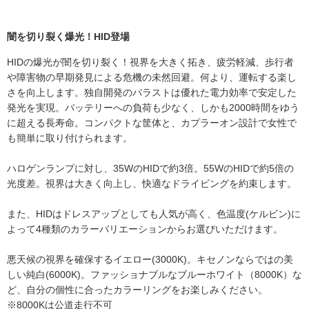
給することで、電圧を安定させ不点灯を改善します。
そんなお悩みは、このキャンセラーで解決!!
もう色々とキャンセラーを付けたり、電解コンデンサーを
※電圧降下の状態が続きますとバラストへの負担が掛か
付けたりと、そんなお手間は必要ありません!!
り、故障の原因となります。上記症状が起きた際には、早
闇を切り裂く爆光！HID登場
BMWなどのCAN-BUSシステムに対応した最高品質モデ
めの装着をお勧めいたします。
ル!!
HIDの爆光が闇を切り裂く！視界を大きく拓き、疲労軽減、歩行者
■使用可能形状
もう警告灯で悩む必要はありません。
や障害物の早期発見による危機の未然回避。何より、運転する楽し
・H1, H3, H7, H8/11/16, HB3, HB4, PSX24W, H9
・H4には装着できません。
【安心のリレー付き】
さを向上します。独自開発のバラストは優れた電力効率で安定した
・写真はイメージです。実物とデザインが異なる場合がご
一部外車ではHIDまたは、LEDヘッドライトを取付すると
発光を実現。バッテリーへの負荷も少なく、しかも2000時間をゆう
ざいますが、機能には全く問題ございません。
チラツキが出てしまう場合がございます。
に超える長寿命。コンパクトな筐体と、カプラーオン設計で女性で
・本製品は12V専用品です。24V車に使用はできませんの
リレー付きキャンセラーだからチラつきや不点灯の防止の
でご注意ください。
役目も果たします!!
も簡単に取り付けられます。
これがあれば警告灯と電圧降下の防止を一石二鳥で行えま
す!!
ハロゲンランプに対し、35WのHIDで約3倍。55WのHIDで約5倍の
※一部においては改善しない場合がございます。
光度差。視界は大きく向上し、快適なドライビングを約束します。
※キャンセラー本体が高温になりますので、取り付けの際
は火傷など十分注意して行って下さい。
※取り付け位置も他の配線や、ホースに干渉しない所の鉄
また、HIDはドレスアップとしても人気が高く、色温度(ケルビン)に
板などに固定して下さい。高温になりますので、場合によ
よって4種類のカラーバリエーションからお選びいただけます。
って他の部位を溶かしたり、焦がす恐れがあります。
※H4に関してはキャンセラーが2セット必要になります。
※こちらはショップ様向けの製品となりますので、取付の
悪天候の視界を確保するイエロー(3000K)。キセノンならではの美
際は十分ご注意ください。またはショップ様へ取付のご依
しい純白(6000K)。ファッショナブルなブルーホワイト（8000K）な
頼をおすすめ致します。
ど、自分の個性に合ったカラーリングをお楽しみください。
※8000Kは公道走行不可