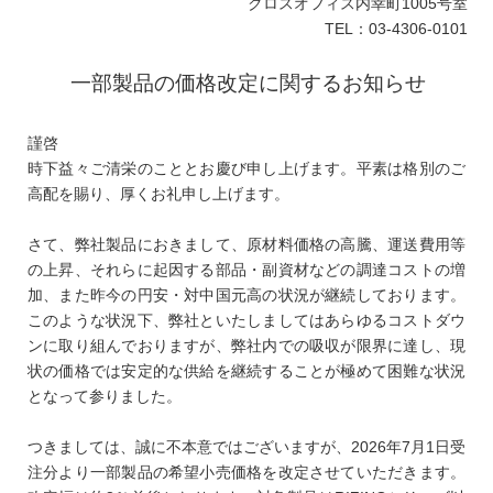
クロスオフィス内幸町
1005
号室
TEL
：
03-4306-0101
一部製品の価格改定に関するお知らせ
謹啓
時下益々ご清栄のこととお慶び申し上げます。平素は格別のご
高配を賜り、厚くお礼申し上げます。
さて、弊社製品におきまして、原材料価格の高騰、運送費用等
の上昇、それらに起因する部品・副資材などの調達コストの増
加、また昨今の円安・対中国元高の状況が継続しております。
このような状況下、弊社といたしましてはあらゆるコストダウ
ンに取り組んでおりますが、弊社内での吸収が限界に達し、現
状の価格では安定的な供給を継続することが極めて困難な状況
となって参りました。
つきましては、誠に不本意ではございますが、
2026
年
7
月
1
日受
注分より一部製品の希望小売価格を改定させていただきます。