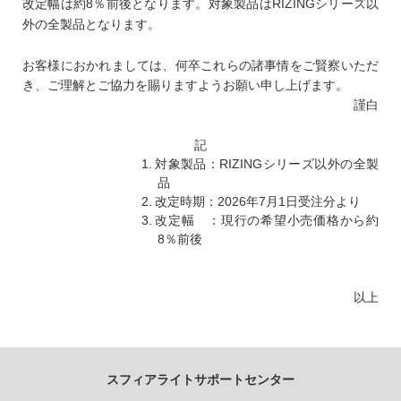
改定幅は約
8
％前後となります。対象製品は
RIZING
シリーズ以
外の全製品となります。
お客様におかれましては、何卒これらの諸事情をご賢察いただ
き、ご理解とご協力を賜りますようお願い申し上げます。
謹白
記
1.
対象製品：
RIZING
シリーズ以外の全製
品
2.
改定時期：
2026
年
7
月
1
日受注分より
3.
改定幅 ：現行の希望小売価格から約
8
％前後
以上
スフィアライトサポートセンター