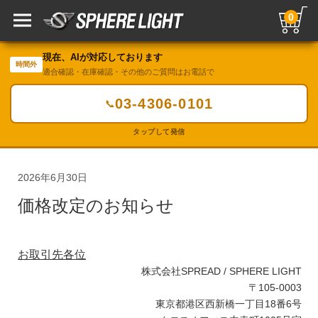
0
現在、AIが対応しております
時間外
適合確認・在庫確認・その他のご質問はお電話で
03-4306-0101
📞
タップして発信
2026年6月30日
価格改定のお知らせ
お取引先各位
株式会社
SPREAD / SPHERE LIGHT
〒
105-0003
東京都港区西新橋一丁目
18
番
6
号