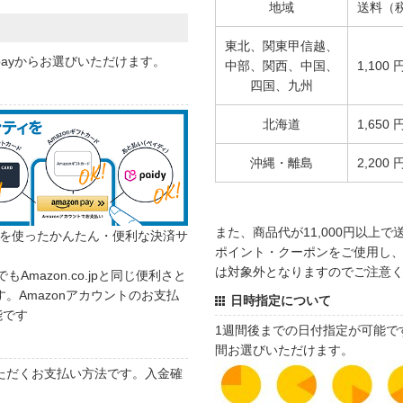
地域
送料（
東北、関東甲信越、
 payからお選びいただけます。
中部、関西、中国、
1,100 
四国、九州
北海道
1,650 
沖縄・離島
2,200 
また、商品代が11,000円以上
カウントを使ったかんたん・便利な決済サ
ポイント・クーポンをご使用し、商
は対象外となりますのでご注意
でもAmazon.co.jpと同じ便利さと
。Amazonアカウントのお支払
日時指定について
能です
1週間後までの日付指定が可能で
間お選びいただけます。
ただくお支払い方法です。入金確