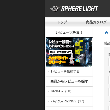
トップ
商品カタログ
レビュー大募集！
製
レビューを投稿する
商品からレビューを探す
RIZING2（30）
バイク用RIZING2（17）