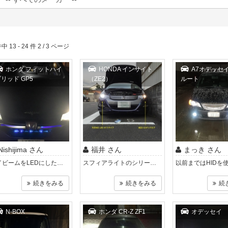
中 13 - 24 件 2 / 3 ページ
ホンダ フィットハイ
HONDA インサイト
A7オデッセ
リッド GP5
（ZE2）
ルート
Nishijima さん
福井 さん
まっき さん
ハイビームをLEDにしたくネット検索で商品、紹介文、クチコミ、レビューなどなど調べました。どのHPを見ても適合表には記載されていませんでした..
スフィアライトのシリーズスフィア 35W HIDに交換して11ヶ月が過ぎた。 明るさは明るくなったが爆光ではない。 気になったのは点灯し..
続きをみる
続きをみる
続
N-BOX
ホンダ CR-Z ZF1
オデッセイ