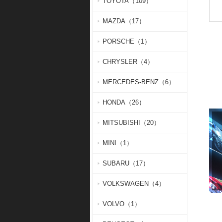
TOYOTA（109）
MAZDA（17）
PORSCHE（1）
CHRYSLER（4）
MERCEDES-BENZ（6）
HONDA（26）
MITSUBISHI（20）
MINI（1）
SUBARU（17）
VOLKSWAGEN（4）
VOLVO（1）