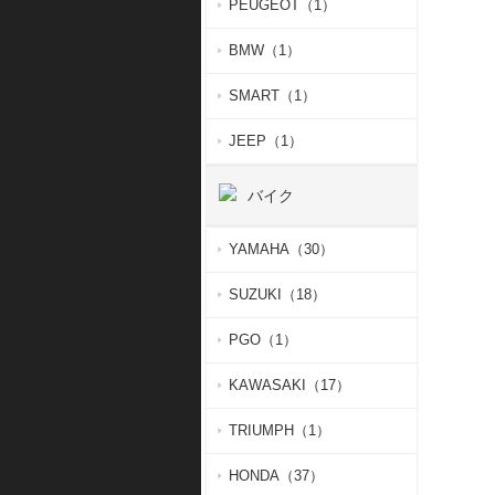
PEUGEOT（1）
BMW（1）
SMART（1）
JEEP（1）
バイク
YAMAHA（30）
SUZUKI（18）
PGO（1）
KAWASAKI（17）
TRIUMPH（1）
HONDA（37）