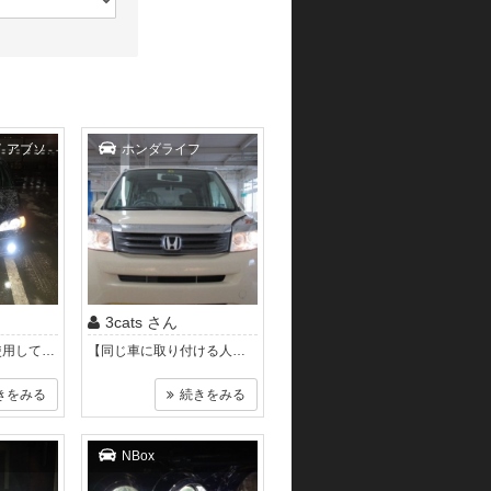
イ アブソ
ホンダライフ
3cats さん
以前まではHIDを使用してました。明るさは負けてませんね。 ・満足度（1 〜 5）3 奥行きの関係で加工が必要だった為。
【同じ車に取り付ける人へのアドバイス】 左側のライト奥のスペースが狭く、 ディーラーで取り付けをして貰いました。 精悍..
きをみる
続きをみる
NBox