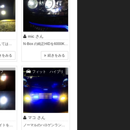
mic さん
まずはフォグに関してはフロントア ンダーカバーを外して作業するよりは、Fバンパーを外すのが賢明でした。アン ダーカバーを外すときに眼に..
N-Box の純正HIDを6000Kに交換しま したが、左ヘッドライトは丸見えの状態で簡単に交換可能でした。右ヘッドライ トは狭そうな..
きをみる
続きをみる
フ
フィット ハイブリ
ッド
マコ さん
当初はハロ ゲンライトをつけていて、 夜間走行も暗かったのですが、 スフィアライトHIDが通販で評判がいいということで、 今回..
ノーマルのハロゲンランプよりかなり明るくなりました フォグランプのレンズが初めからイエローだったので ５５W ６０００Kの超極薄バラ..