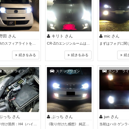
野田 さん
キリト さん
mic さん
LEDのスフィアライトを３月に購入しました、取り付け車種はNBOXです取り付けは自分でとりつけました、とりつけ時間は２時間かかりました、取り..
CR-Zのエンジンルームはとても狭くロービームは純正HIDだったので業者に頼みました。フォグランプも業者につけてもらいました。 バック..
続きをみる
続きをみる
続
ホンダ ライフ
ステップワゴン
ホンダ ライ
ぶっち さん
ぶっち さん
jun さん
取り付け箇所：H4（ハイ・ロー） 《取り付けた感想》 知人のイストに取り付けるHIDキットの購入に便乗して、前々から取り付けたかった嫁さ..
《取り付けた感想》 純正HIDバナーの色をもう少し白くしたくて、６０００Kバナーのみ購入させていただきました。 中古車のためか? 純正バ..