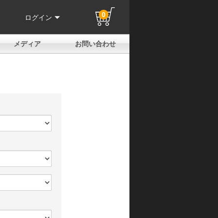
0
ログイン
メディア
お問い合わせ
はじめての方へ
よくある質問
電話でのお問い合わせ
メールお問い合わせ
全国取扱店
全国取付協力店
業販申請フォーム
製品保証申請のご案内
ユーザー登録（保証）