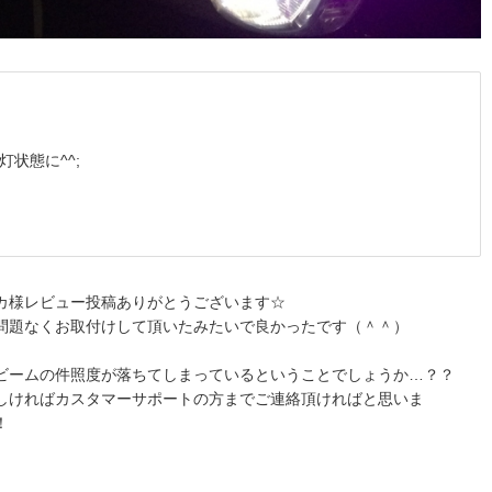
状態に^^;
カ様レビュー投稿ありがとうございます☆
問題なくお取付けして頂いたみたいで良かったです（＾＾）
ビームの件照度が落ちてしまっているということでしょうか…？？
しければカスタマーサポートの方までご連絡頂ければと思いま
！