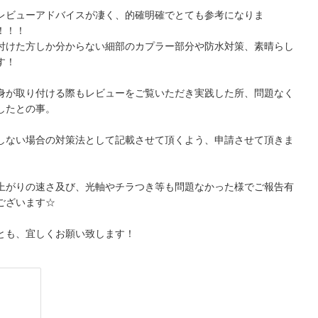
レビューアドバイスが凄く、的確明確でとても参考になりま
！！！
付けた方しか分からない細部のカプラー部分や防水対策、素晴らし
す！
身が取り付ける際もレビューをご覧いただき実践した所、問題なく
したとの事。
しない場合の対策法として記載させて頂くよう、申請させて頂きま
上がりの速さ及び、光軸やチラつき等も問題なかった様でご報告有
ございます☆
とも、宜しくお願い致します！