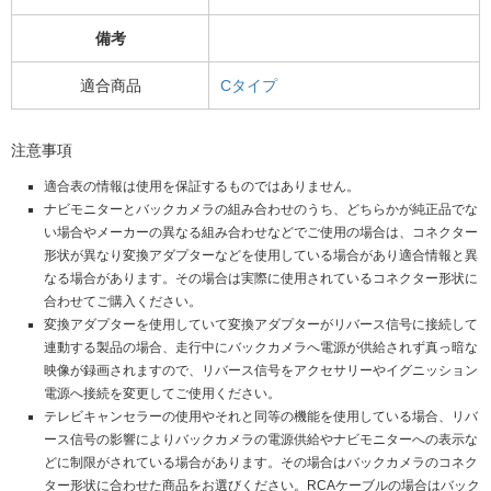
備考
適合商品
Cタイプ
注意事項
適合表の情報は使用を保証するものではありません。
ナビモニターとバックカメラの組み合わせのうち、どちらかが純正品でな
い場合やメーカーの異なる組み合わせなどでご使用の場合は、コネクター
形状が異なり変換アダプターなどを使用している場合があり適合情報と異
なる場合があります。その場合は実際に使用されているコネクター形状に
合わせてご購入ください。
変換アダプターを使用していて変換アダプターがリバース信号に接続して
連動する製品の場合、走行中にバックカメラへ電源が供給されず真っ暗な
映像が録画されますので、リバース信号をアクセサリーやイグニッション
電源へ接続を変更してご使用ください。
テレビキャンセラーの使用やそれと同等の機能を使用している場合、リバ
ース信号の影響によりバックカメラの電源供給やナビモニターへの表示な
どに制限がされている場合があります。その場合はバックカメラのコネク
ター形状に合わせた商品をお選びください。RCAケーブルの場合はバック