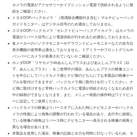
カメラの電源がアクセサリーかイグニッション電源で供給されるように接
続をご確認ください。
トヨタDOPバックカメラ「（雨滴除去機能付き含む）マルチビューバック
ガイドモニター」はデジタル信号のため適合しておりません。
スズキDOPバックカメラ「セレクトビューバックアイカメラ」はカメラの
電源がリバース信号により電源供給が行われるため適合しておりません。
各メーカーのパノラマモニターやアラウンドビューモニターなどの全方位
表示機能の使用車は適合しておりません。ドアミラーやフロントグリルや
バンパーにカメラが装着されていないかご確認ください。
ホンダDOP「リヤカメラdeあんしんプラスおよびあんしんプラス2（以
下、あんしんプラス）」をご使用中の場合、あんしんプラスの映像ユニッ
トを中心にしてバックカメラ側とナビ側のどちらにでも本製品の映像ケー
ブルを取付けできますが、バックカメラ側に取付けを行ってください。ナ
ビ側に取付けすると常時バックカメラに電源が供給されなくなるため走行
中の録画ができなくなります。また、メニュー画面の操作時はワイドビュ
ーに設定してご使用ください。
バックカメラの映像はリバースギアに入れた時にナビモニターやバックカ
メラの性能により画角の調整が行われている場合があり、走行中に録画し
ている映像の画角はリバース時にナビモニターへ表示される映像の画角と
異なる場合があります。
本製品を使用した場合、映像の記録と出力を同時に行なっているため、モ