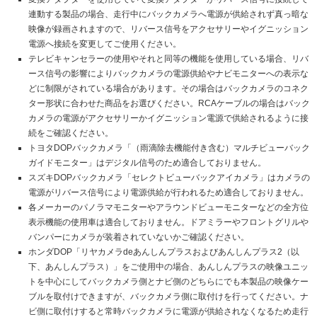
連動する製品の場合、走行中にバックカメラへ電源が供給されず真っ暗な
映像が録画されますので、リバース信号をアクセサリーやイグニッション
電源へ接続を変更してご使用ください。
テレビキャンセラーの使用やそれと同等の機能を使用している場合、リバ
ース信号の影響によりバックカメラの電源供給やナビモニターへの表示な
どに制限がされている場合があります。その場合はバックカメラのコネク
ター形状に合わせた商品をお選びください。RCAケーブルの場合はバック
カメラの電源がアクセサリーかイグニッション電源で供給されるように接
続をご確認ください。
トヨタDOPバックカメラ「（雨滴除去機能付き含む）マルチビューバック
ガイドモニター」はデジタル信号のため適合しておりません。
スズキDOPバックカメラ「セレクトビューバックアイカメラ」はカメラの
電源がリバース信号により電源供給が行われるため適合しておりません。
各メーカーのパノラマモニターやアラウンドビューモニターなどの全方位
表示機能の使用車は適合しておりません。ドアミラーやフロントグリルや
バンパーにカメラが装着されていないかご確認ください。
ホンダDOP「リヤカメラdeあんしんプラスおよびあんしんプラス2（以
下、あんしんプラス）」をご使用中の場合、あんしんプラスの映像ユニッ
トを中心にしてバックカメラ側とナビ側のどちらにでも本製品の映像ケー
ブルを取付けできますが、バックカメラ側に取付けを行ってください。ナ
ビ側に取付けすると常時バックカメラに電源が供給されなくなるため走行