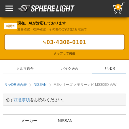
0
現在、AIが対応しております
時間外
適合確認・在庫確認・その他のご質問はお電話で
03-4306-0101
📞
タップして発信
クルマ適合
バイク適合
リヤDR
リヤDR適合表
NISSAN
MSシリーズ メモリーナビ MS309D-A/W
必ず
注意事項
をお読みください。
メーカー
NISSAN