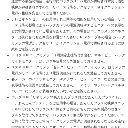
連動する製品の場合、走行中にバックカメラへ電源が供給されず真っ暗な
映像が録画されますので、リバース信号をアクセサリーやイグニッション
電源へ接続を変更してご使用ください。
テレビキャンセラーの使用やそれと同等の機能を使用している場合、リバ
ース信号の影響によりバックカメラの電源供給やナビモニターへの表示な
どに制限がされている場合があります。その場合はバックカメラのコネク
ター形状に合わせた商品をお選びください。RCAケーブルの場合はバック
カメラの電源がアクセサリーかイグニッション電源で供給されるように接
続をご確認ください。
トヨタDOPバックカメラ「（雨滴除去機能付き含む）マルチビューバック
ガイドモニター」はデジタル信号のため適合しておりません。
スズキDOPバックカメラ「セレクトビューバックアイカメラ」はカメラの
電源がリバース信号により電源供給が行われるため適合しておりません。
各メーカーのパノラマモニターやアラウンドビューモニターなどの全方位
表示機能の使用車は適合しておりません。ドアミラーやフロントグリルや
バンパーにカメラが装着されていないかご確認ください。
ホンダDOP「リヤカメラdeあんしんプラスおよびあんしんプラス2（以
下、あんしんプラス）」をご使用中の場合、あんしんプラスの映像ユニッ
トを中心にしてバックカメラ側とナビ側のどちらにでも本製品の映像ケー
ブルを取付けできますが、バックカメラ側に取付けを行ってください。ナ
ビ側に取付けすると常時バックカメラに電源が供給されなくなるため走行
中の録画ができなくなります。また、メニュー画面の操作時はワイドビュ