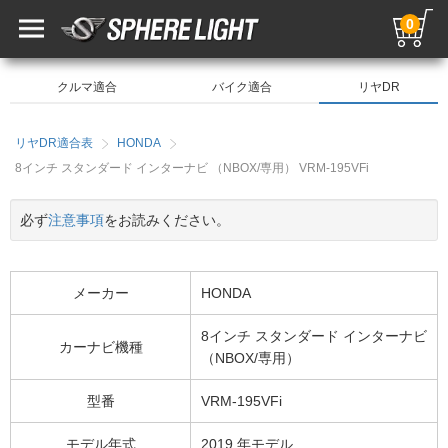
0
クルマ適合
バイク適合
リヤDR
リヤDR適合表
HONDA
8インチ スタンダード インターナビ （NBOX/専用） VRM-195VFi
必ず
注意事項
をお読みください。
メーカー
HONDA
8インチ スタンダード インターナビ
カーナビ機種
（NBOX/専用）
型番
VRM-195VFi
モデル年式
2019 年モデル