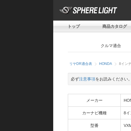
トップ
商品カタログ
クルマ適合
リヤDR適合表
HONDA
8インチ
必ず
注意事項
をお読みください
メーカー
HO
カーナビ機種
8イ
型番
VXM