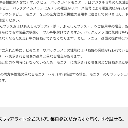
滴除去機能付き含む）マルチビューバックガイドモニター」はデジタル信号のため適
クトビューバックアイカメラ」はカメラの電源がリバース信号により電源供給が行わ
アラウンドビューモニターなどの全方位表示機能の使用車は適合しておりません。
確認ください。
んしんプラスおよびあんしんプラス2（以下、あんしんプラス）」をご使用中の場合、
ちらにでも本製品の映像ケーブルを取付けできますが、バックカメラ側に取付けを
れなくなるため走行中の録画ができなくなります。また、メニュー画面の操作時は
アに入れた時にナビモニターやバックカメラの性能により画角の調整が行われてい
ターへ表示される映像の画角と異なる場合があります。
録と出力を同時に行なっているため、モニターに表示される映像および録画された
ルの両方を性能の異なるモニターへそれぞれ接続する場合、モニターのリフレッシュ
ます。