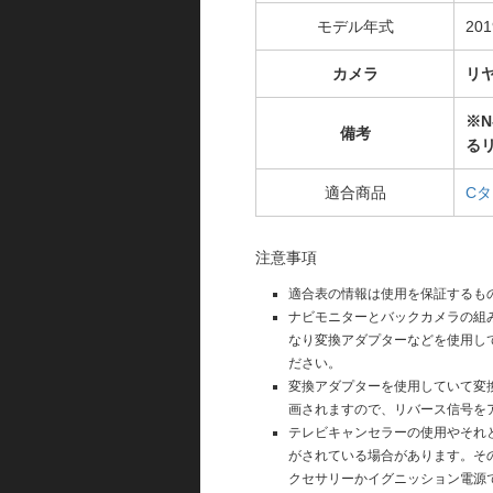
モデル年式
20
カメラ
リ
※N
備考
るリ
適合商品
C
注意事項
適合表の情報は使用を保証するも
ナビモニターとバックカメラの組
なり変換アダプターなどを使用し
ださい。
変換アダプターを使用していて変
画されますので、リバース信号を
テレビキャンセラーの使用やそれ
がされている場合があります。そ
クセサリーかイグニッション電源