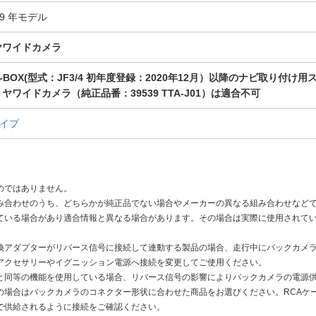
19 年モデル
ヤワイドカメラ
-BOX(型式：JF3/4 初年度登録：2020年12月）以降のナビ取り付
ヤワイドカメラ（純正品番：39539 TTA-J01）は適合不可
タイプ
のではありません。
み合わせのうち、どちらかが純正品でない場合やメーカーの異なる組み合わせなど
ている場合があり適合情報と異なる場合があります。その場合は実際に使用されて
換アダプターがリバース信号に接続して連動する製品の場合、走行中にバックカメ
アクセサリーやイグニッション電源へ接続を変更してご使用ください。
と同等の機能を使用している場合、リバース信号の影響によりバックカメラの電源
の場合はバックカメラのコネクター形状に合わせた商品をお選びください。RCAケ
で供給されるように接続をご確認ください。