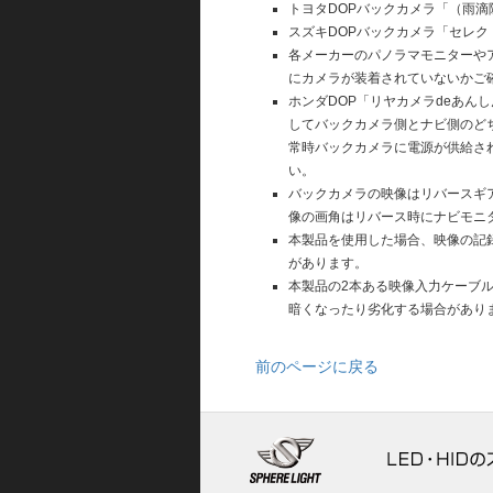
トヨタDOPバックカメラ「（雨
スズキDOPバックカメラ「セレ
各メーカーのパノラマモニターや
にカメラが装着されていないかご
ホンダDOP「リヤカメラdeあ
してバックカメラ側とナビ側のど
常時バックカメラに電源が供給さ
い。
バックカメラの映像はリバースギ
像の画角はリバース時にナビモニ
本製品を使用した場合、映像の記
があります。
本製品の2本ある映像入力ケーブ
暗くなったり劣化する場合があり
前のページに戻る