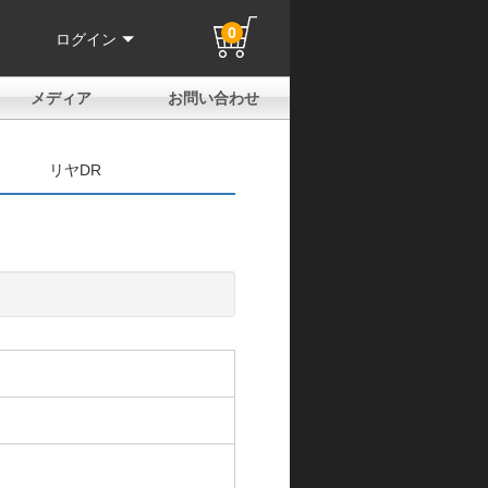
0
ログイン
メディア
お問い合わせ
はじめての方へ
よくある質問
電話でのお問い合わせ
メールお問い合わせ
全国取扱店
全国取付協力店
業販申請フォーム
製品保証申請のご案内
ユーザー登録（保証）
リヤDR