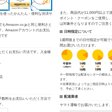
また、商品代が11,000円以上
カウントを使ったかんたん・便利な決済サ
ポイント・クーポンをご使用し、商
は対象外となりますのでご注意
でもAmazon.co.jpと同じ便利さと
。Amazonアカウントのお支払
日時指定について
能です
1週間後までの日付指定が可能で
間お選びいただけます。
ただくお支払い方法です。入金確
す。
※一部地域では配送センターの都合上
店
ます。
※在庫状況によってはご指定日時より
で、予めご了承ください。
配達業者
手数料をお支払いいただく方法で
す。
ヤマト運輸でお届けいたします