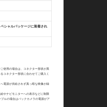
け用スペシャルパッケージに装着され
でご使用の場合は、コネクター形状が異
いるコネクター形状に合わせてご購入く
ラへ電源が供給されず真っ暗な映像が録
供給やナビモニターへの表示などに制限
ーブルの場合はバックカメラの電源がア