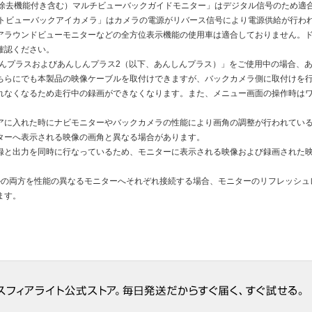
滴除去機能付き含む）マルチビューバックガイドモニター」はデジタル信号のため適
クトビューバックアイカメラ」はカメラの電源がリバース信号により電源供給が行わ
アラウンドビューモニターなどの全方位表示機能の使用車は適合しておりません。
確認ください。
んしんプラスおよびあんしんプラス2（以下、あんしんプラス）」をご使用中の場合、
ちらにでも本製品の映像ケーブルを取付けできますが、バックカメラ側に取付けを
れなくなるため走行中の録画ができなくなります。また、メニュー画面の操作時は
アに入れた時にナビモニターやバックカメラの性能により画角の調整が行われてい
ターへ表示される映像の画角と異なる場合があります。
録と出力を同時に行なっているため、モニターに表示される映像および録画された
ルの両方を性能の異なるモニターへそれぞれ接続する場合、モニターのリフレッシュ
ます。