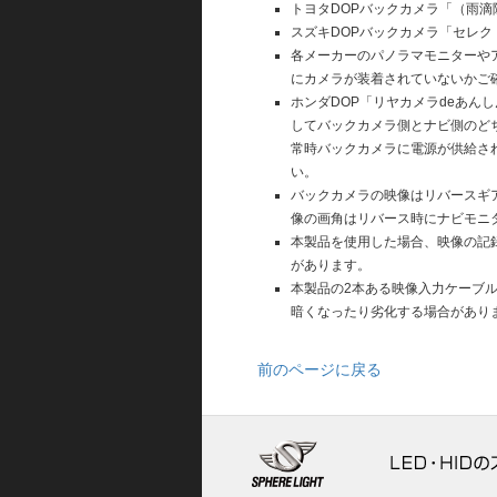
トヨタDOPバックカメラ「（雨
スズキDOPバックカメラ「セレ
各メーカーのパノラマモニターや
にカメラが装着されていないかご
ホンダDOP「リヤカメラdeあ
してバックカメラ側とナビ側のど
常時バックカメラに電源が供給さ
い。
バックカメラの映像はリバースギ
像の画角はリバース時にナビモニ
本製品を使用した場合、映像の記
があります。
本製品の2本ある映像入力ケーブ
暗くなったり劣化する場合があり
前のページに戻る