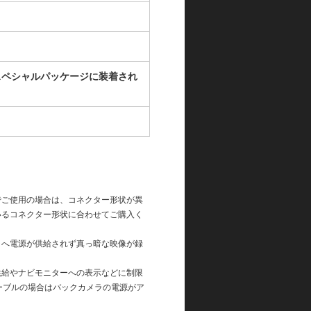
け用スペシャルパッケージに装着され
でご使用の場合は、コネクター形状が異
いるコネクター形状に合わせてご購入く
ラへ電源が供給されず真っ暗な映像が録
供給やナビモニターへの表示などに制限
ーブルの場合はバックカメラの電源がア