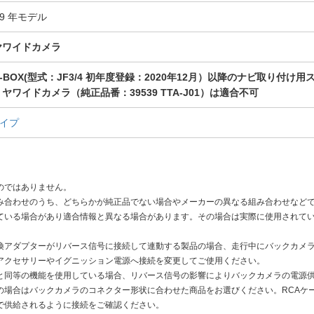
19 年モデル
ヤワイドカメラ
-BOX(型式：JF3/4 初年度登録：2020年12月）以降のナビ取り付
ヤワイドカメラ（純正品番：39539 TTA-J01）は適合不可
タイプ
のではありません。
み合わせのうち、どちらかが純正品でない場合やメーカーの異なる組み合わせなど
ている場合があり適合情報と異なる場合があります。その場合は実際に使用されて
換アダプターがリバース信号に接続して連動する製品の場合、走行中にバックカメ
アクセサリーやイグニッション電源へ接続を変更してご使用ください。
と同等の機能を使用している場合、リバース信号の影響によりバックカメラの電源
の場合はバックカメラのコネクター形状に合わせた商品をお選びください。RCAケ
で供給されるように接続をご確認ください。