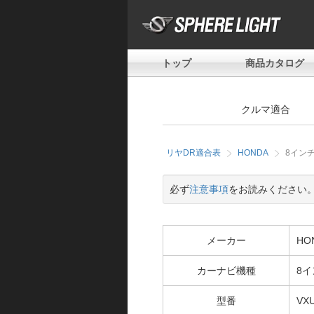
トップ
商品カタログ
クルマ適合
リヤDR適合表
HONDA
8インチ
必ず
注意事項
をお読みください
メーカー
HO
カーナビ機種
8イ
型番
VXU