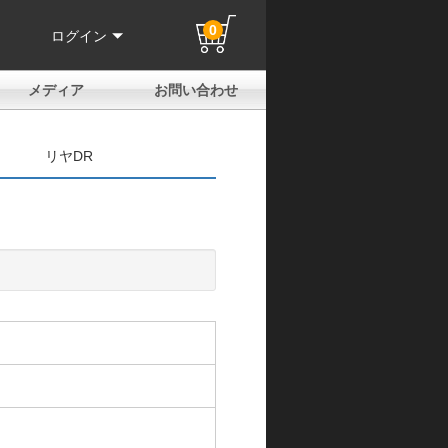
0
ログイン
メディア
お問い合わせ
はじめての方へ
よくある質問
電話でのお問い合わせ
メールお問い合わせ
全国取扱店
全国取付協力店
業販申請フォーム
製品保証申請のご案内
ユーザー登録（保証）
リヤDR