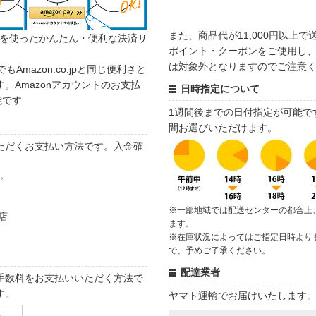
また、商品代が11,000円以上
カウントを使ったかんたん・便利な決済サ
ポイント・クーポンをご使用し、商
は対象外となりますのでご注意
でもAmazon.co.jpと同じ便利さと
。Amazonアカウントのお支払
日時指定について
能です
1週間後までの日付指定が可能で
間お選びいただけます。
ただくお支払い方法です。入金確
す。
※一部地域では配送センターの都合上
店
ます。
※在庫状況によってはご指定日時より
で、予めご了承ください。
配達業者
手数料をお支払いいただく方法で
す。
ヤマト運輸でお届けいたします