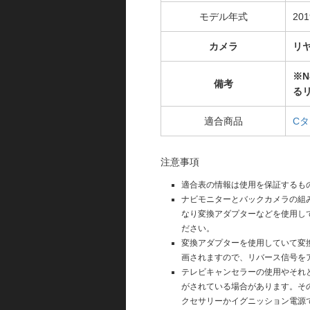
モデル年式
20
カメラ
リ
※N
備考
るリ
適合商品
C
注意事項
適合表の情報は使用を保証するも
ナビモニターとバックカメラの組
なり変換アダプターなどを使用し
ださい。
変換アダプターを使用していて変
画されますので、リバース信号を
テレビキャンセラーの使用やそれ
がされている場合があります。そ
クセサリーかイグニッション電源