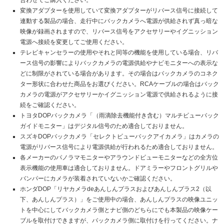
合わせてご購入ください。
変換アダプターを使用していて変換アダプターがリバース信号に接続して
連動する製品の場合、走行中にバックカメラへ電源が供給されず真っ暗な
映像が録画されますので、リバース信号をアクセサリーやイグニッション
電源へ接続を変更してご使用ください。
テレビキャンセラーの使用やそれと同等の機能を使用している場合、リバ
ース信号の影響によりバックカメラの電源供給やナビモニターへの表示な
どに制限がされている場合があります。その場合はバックカメラのコネク
ター形状に合わせた商品をお選びください。RCAケーブルの場合はバック
カメラの電源がアクセサリーかイグニッション電源で供給されるように接
続をご確認ください。
トヨタDOPバックカメラ「（雨滴除去機能付き含む）マルチビューバック
ガイドモニター」はデジタル信号のため適合しておりません。
スズキDOPバックカメラ「セレクトビューバックアイカメラ」はカメラの
電源がリバース信号により電源供給が行われるため適合しておりません。
各メーカーのパノラマモニターやアラウンドビューモニターなどの全方位
表示機能の使用車は適合しておりません。ドアミラーやフロントグリルや
バンパーにカメラが装着されていないかご確認ください。
ホンダDOP「リヤカメラdeあんしんプラスおよびあんしんプラス2（以
下、あんしんプラス）」をご使用中の場合、あんしんプラスの映像ユニッ
トを中心にしてバックカメラ側とナビ側のどちらにでも本製品の映像ケー
ブルを取付けできますが、バックカメラ側に取付けを行ってください。ナ