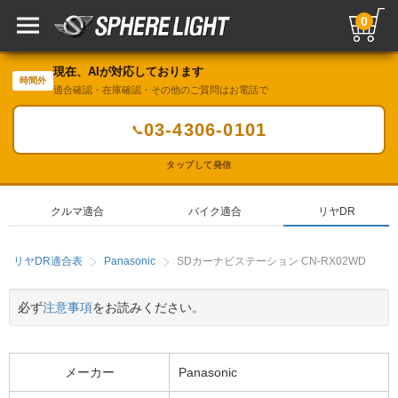
0
現在、AIが対応しております
時間外
適合確認・在庫確認・その他のご質問はお電話で
03-4306-0101
📞
タップして発信
クルマ適合
バイク適合
リヤDR
リヤDR適合表
Panasonic
SDカーナビステーション CN-RX02WD
必ず
注意事項
をお読みください。
メーカー
Panasonic