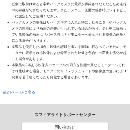
ビ側に取付けすると常時バックカメラに電源が供給されなくなるため走行
中の録画ができなくなります。また、メニュー画面の操作時はワイドビュ
ーに設定してご使用ください。
バックカメラの映像はリバースギアに入れた時にナビモニターやバックカ
メラの性能により画角の調整が行われている場合があり、走行中に録画し
ている映像の画角はリバース時にナビモニターへ表示される映像の画角と
異なる場合があります。
本製品を使用した場合、映像の記録と出力を同時に行なっているため、モ
ニターに表示される映像および録画された映像は色合いの変化や劣化が起
こる場合があります。
本製品の2本ある映像入力ケーブルの両方を性能の異なるモニターへそれ
ぞれ接続する場合、モニターのリフレッシュレートや解像度の違いにより
映像が若干暗くなったり劣化する場合があります。
前のページに戻る
スフィアライトサポートセンター
問い合わせ