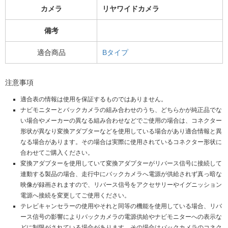
カメラ
リヤワイドカメラ
備考
適合商品
Bタイプ
注意事項
適合表の情報は使用を保証するものではありません。
ナビモニターとバックカメラの組み合わせのうち、どちらかが純正品でな
い場合やメーカーの異なる組み合わせなどでご使用の場合は、コネクター
形状が異なり変換アダプターなどを使用している場合があり適合情報と異
なる場合があります。その場合は実際に使用されているコネクター形状に
合わせてご購入ください。
変換アダプターを使用していて変換アダプターがリバース信号に接続して
連動する製品の場合、走行中にバックカメラへ電源が供給されず真っ暗な
映像が録画されますので、リバース信号をアクセサリーやイグニッション
電源へ接続を変更してご使用ください。
テレビキャンセラーの使用やそれと同等の機能を使用している場合、リバ
ース信号の影響によりバックカメラの電源供給やナビモニターへの表示な
どに制限がされている場合があります。その場合はバックカメラのコネク