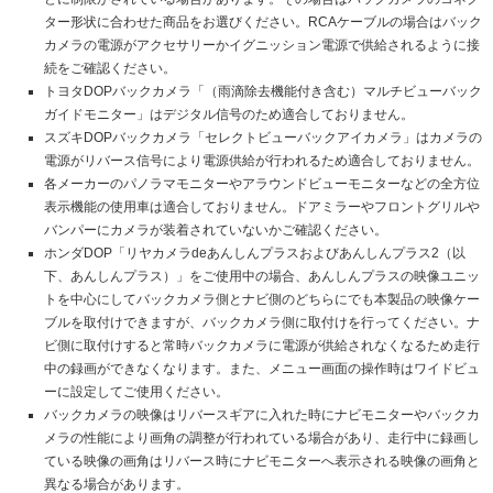
ター形状に合わせた商品をお選びください。RCAケーブルの場合はバック
カメラの電源がアクセサリーかイグニッション電源で供給されるように接
続をご確認ください。
トヨタDOPバックカメラ「（雨滴除去機能付き含む）マルチビューバック
ガイドモニター」はデジタル信号のため適合しておりません。
スズキDOPバックカメラ「セレクトビューバックアイカメラ」はカメラの
電源がリバース信号により電源供給が行われるため適合しておりません。
各メーカーのパノラマモニターやアラウンドビューモニターなどの全方位
表示機能の使用車は適合しておりません。ドアミラーやフロントグリルや
バンパーにカメラが装着されていないかご確認ください。
ホンダDOP「リヤカメラdeあんしんプラスおよびあんしんプラス2（以
下、あんしんプラス）」をご使用中の場合、あんしんプラスの映像ユニッ
トを中心にしてバックカメラ側とナビ側のどちらにでも本製品の映像ケー
ブルを取付けできますが、バックカメラ側に取付けを行ってください。ナ
ビ側に取付けすると常時バックカメラに電源が供給されなくなるため走行
中の録画ができなくなります。また、メニュー画面の操作時はワイドビュ
ーに設定してご使用ください。
バックカメラの映像はリバースギアに入れた時にナビモニターやバックカ
メラの性能により画角の調整が行われている場合があり、走行中に録画し
ている映像の画角はリバース時にナビモニターへ表示される映像の画角と
異なる場合があります。