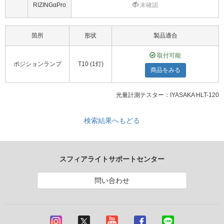
RIZINGαPro
未確認
箇所
形状
製品適合
取付可能
ポジションランプ
T10 (1灯)
商品をみる
光量計測テスター：IYASAKA HLT-120
検索結果へもどる
スフィアライトサポートセンター
問い合わせ