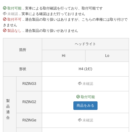
取付可能
.. 実車による取付確認を行っており、取付可能です
未確認
.. 実車による確認はまだ行っておりません
取付不可
.. 適合製品の取り扱いはありますが、こちらの車種には取り付けで
きません
製品なし
.. 適合製品の取り扱いがありません
ヘッドライト
箇所
Hi
Lo
形状
H4 (1灯)
RIZING3
未確認
取付可能
製
RIZING2
商品をみる
品
適
合
RIZINGα
未確認