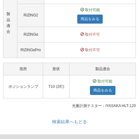
取付可能
製
RIZING2
商品をみる
品
適
合
RIZINGα
取付不可
RIZINGαPro
取付不可
箇所
形状
製品適合
取付可能
ポジションランプ
T10 (2灯)
商品をみる
光量計測テスター：IYASAKA HLT-120
検索結果へもどる