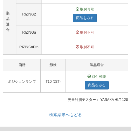
取付可能
製
RIZING2
商品をみる
品
適
合
RIZINGα
取付不可
RIZINGαPro
取付不可
箇所
形状
製品適合
取付可能
ポジションランプ
T10 (2灯)
商品をみる
光量計測テスター：IYASAKA HLT-120
検索結果へもどる