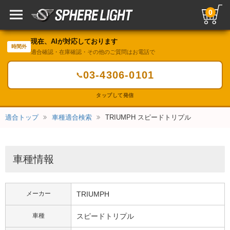
0
現在、AIが対応しております
時間外
適合確認・在庫確認・その他のご質問はお電話で
03-4306-0101
📞
タップして発信
適合トップ
車種適合検索
TRIUMPH スピードトリプル
車種情報
メーカー
TRIUMPH
車種
スピードトリプル